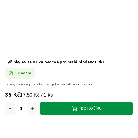
Tyčinky AVICENTRA ovocné pro malé hlodavce 2ks
Skladem
Tyčinky s ovocem pro křečky, myši, potkány a další malé hlodavce.
35 Kč
17,50 Kč / 1 ks
DO KOŠÍKU