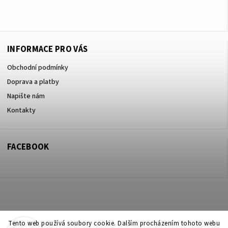
+420605017615
INFORMACE PRO VÁS
Obchodní podmínky
Doprava a platby
Napište nám
Kontakty
FACEBOOK
Copyright 2026
ZOO ve dvoře Praha 5
. Všechna práva vyhrazena.
Tento web používá soubory cookie. Dalším procházením tohoto webu