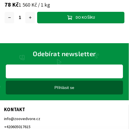
78 Kč
1 560 Kč / 1 kg
DO KOŠÍKU
Odebírat newsletter
Přihlásit se
KONTAKT
info
@
zoovedvore.cz
+420605017615