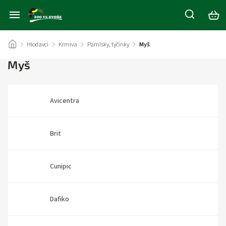
/
Hlodavci
/
Krmiva
/
Pamlsky, tyčinky
/
Myš
Myš
Avicentra
Brit
Cunipic
Dafiko