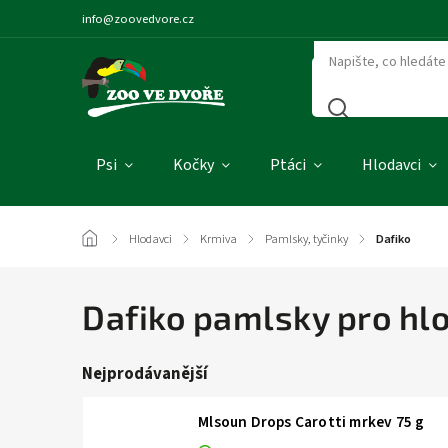
info@zoovedvore.cz
Psi
Kočky
Ptáci
Hlodavci
/
Hlodavci
/
Krmiva
/
Pamlsky, tyčinky
/
Dafiko
Dafiko pamlsky pro hl
Nejprodávanější
Mlsoun Drops Carotti mrkev 75 g