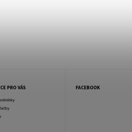
CE PRO VÁS
FACEBOOK
podmínky
latby
m