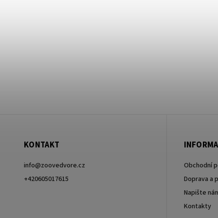
KONTAKT
INFORMA
info
@
zoovedvore.cz
Obchodní 
+420605017615
Doprava a p
Napište ná
+420605017615
Kontakty