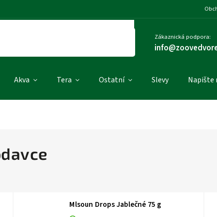
Obch
Zákaznická podpora:
info@zoovedvore
Akva
Tera
Ostatní
Slevy
Napište
odavce
Mlsoun Drops Jablečné 75 g