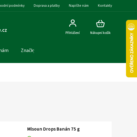
odní podmínky
Doprava a platby
Napište nám
Kontakty
.cz
Přihlášení
Nákupní košík
 nám
Značky
Mlsoun Drops Banán 75 g