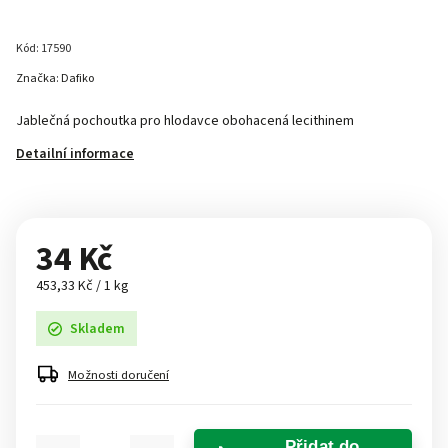
Kód:
17590
Značka:
Dafiko
Jablečná pochoutka pro hlodavce obohacená lecithinem
Detailní informace
34 Kč
453,33 Kč / 1 kg
Skladem
Možnosti doručení
Přidat do