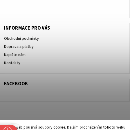
+420605017615
INFORMACE PRO VÁS
Obchodní podmínky
Doprava a platby
Napište nám
Kontakty
FACEBOOK
Copyright 2026
ZOO ve dvoře Praha 5
. Všechna práva vyhrazena.
Tento web používá soubory cookie. Dalším procházením tohoto webu