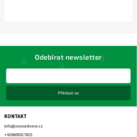
Odebírat newsletter
Přihlásit se
KONTAKT
info
@
zoovedvore.cz
+420605017615