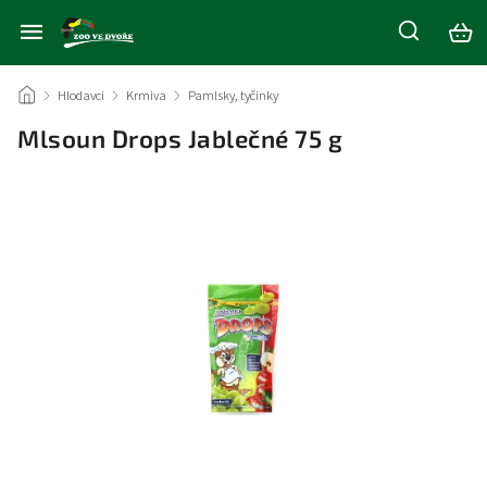
/
Hlodavci
/
Krmiva
/
Pamlsky, tyčinky
/
Mlsoun Drops Jablečné 75 g