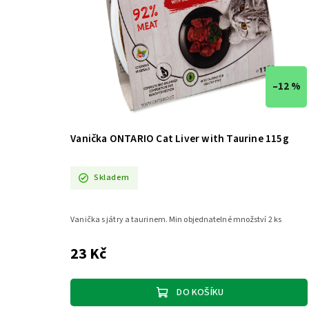
–12 %
Vanička ONTARIO Cat Liver with Taurine 115g
Skladem
Vanička s játry a taurinem. Min objednatelné množství 2 ks
23 Kč
DO KOŠÍKU