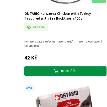
ONTARIO konzerva Chicken with Turkey
flavoured with Sea Buckthorn 400g
Skladem
Konzerva paté s kuřecím masem, krůtím masem a obohacená
rakytníkem.
42 Kč
DO KOŠÍKU
AKCE