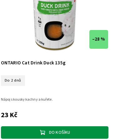
–28 %
ONTARIO Cat Drink Duck 135g
Do 2 dnů
Nápoj s kousky kachny a kuřete.
23 Kč
DO KOŠÍKU