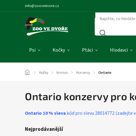
info@zoovedvore.cz
Psi
Kočky
Ptáci
Hlodavci
/
Kočky
/
Krmiva
/
Konzervy
/
Ontario
Ontario konzervy pro 
Ontario 10 % sleva
kód pro slevu 28014772 (zadejte v
Nejprodávanější