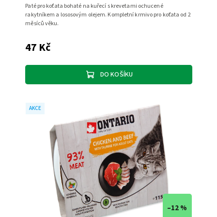
Paté pro koťata bohaté na kuřecí s krevetami ochucené
rakytníkem a lososovým olejem. Kompletní krmivo pro koťata od 2
měsíců věku.
47 Kč
DO KOŠÍKU
AKCE
–12 %