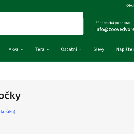
Obch
Zákaznická podpora:
info@zoovedvore
Akva
Tera
Ostatní
Slevy
Napište
kočky
 košíku)