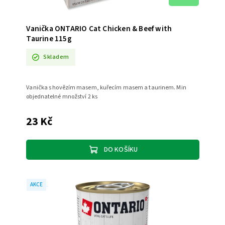
Vanička ONTARIO Cat Chicken & Beef with
Taurine 115g
Skladem
Vanička s hovězím masem, kuřecím masem a taurinem. Min
objednatelné množství 2 ks
23 Kč
DO KOŠÍKU
AKCE