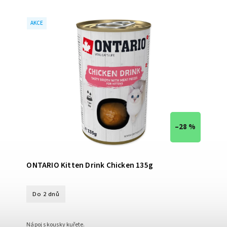
AKCE
–28 %
ONTARIO Kitten Drink Chicken 135g
Do 2 dnů
Nápoj s kousky kuřete.