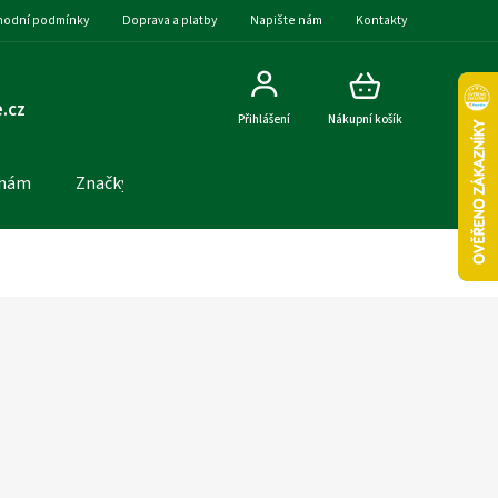
odní podmínky
Doprava a platby
Napište nám
Kontakty
.cz
Přihlášení
Nákupní košík
 nám
Značky