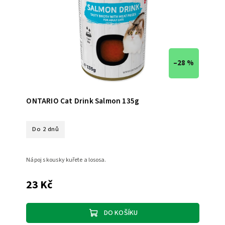
–28 %
ONTARIO Cat Drink Salmon 135g
Do 2 dnů
Nápoj s kousky kuřete a lososa.
23 Kč
DO KOŠÍKU