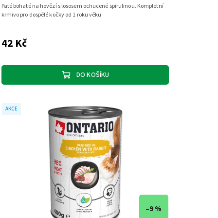
Paté bohaté na hovězí s lososem ochucené spirulinou. Kompletní
krmivo pro dospělé kočky od 1 roku věku
42 Kč
DO KOŠÍKU
AKCE
–9 %