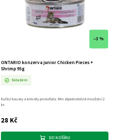
–3 %
ONTARIO konzerva junior Chicken Pieces +
Shrimp 95g
Skladem
Kuřecí kousky a krevety pro koťata. Min objednatelné množství 2
ks
28 Kč
DO KOŠÍKU