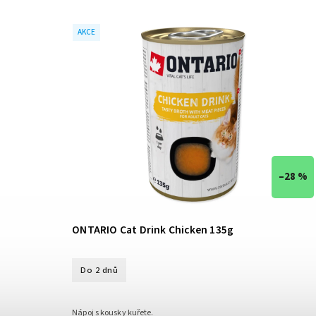
AKCE
–28 %
ONTARIO Cat Drink Chicken 135g
Do 2 dnů
Nápoj s kousky kuřete.