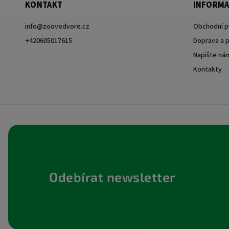
KONTAKT
INFORMA
info
@
zoovedvore.cz
Obchodní 
+420605017615
Doprava a p
Napište ná
+420605017615
Kontakty
Odebírat newsletter