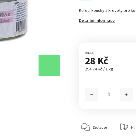
Kuřecí kousky a krevety pro ko
Detailní informace
29 Kč
28 Kč
294,74 Kč / 1 kg
Zeptat se
Hlí