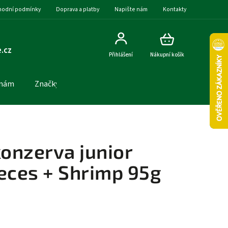
odní podmínky
Doprava a platby
Napište nám
Kontakty
.cz
Přihlášení
Nákupní košík
 nám
Značky
onzerva junior
eces + Shrimp 95g