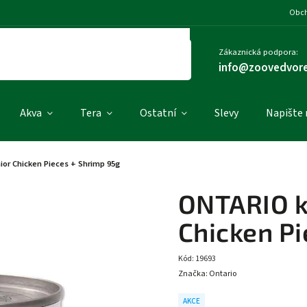
Obch
Zákaznická podpora:
info@zoovedvore
Akva
Tera
Ostatní
Slevy
Napište
or Chicken Pieces + Shrimp 95g
ONTARIO k
Chicken Pi
Kód:
19693
Značka:
Ontario
AKCE