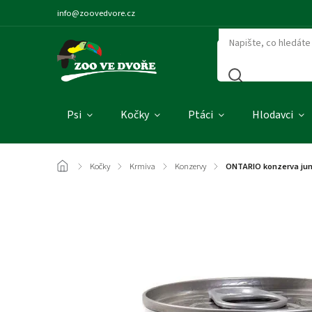
info@zoovedvore.cz
Psi
Kočky
Ptáci
Hlodavci
/
Kočky
/
Krmiva
/
Konzervy
/
ONTARIO konzerva juni