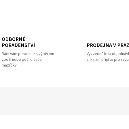
ODBORNÉ
PRODEJNA V PRA
PORADENSTVÍ
Vyzvedněte si objednáv
Rádi vám poradíme s výběrem
si k nám přijďte pro radu
zboží nebo péčí o vaše
mazlíčky