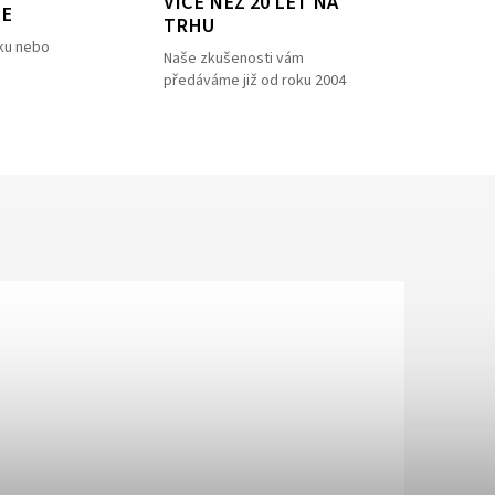
VÍCE NEŽ 20 LET NA
ZE
TRHU
ku nebo
Naše zkušenosti vám
předáváme již od roku 2004