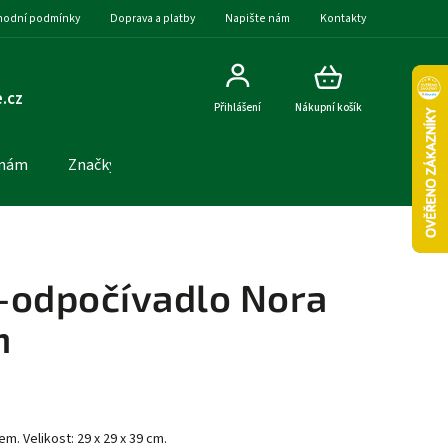
odní podmínky
Doprava a platby
Napište nám
Kontakty
.cz
Přihlášení
Nákupní košík
 nám
Značky
-odpočívadlo Nora
m
. Velikost: 29 x 29 x 39 cm.