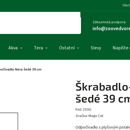
Obch
Zákaznická podpora:
info@zoovedvore
Akva
Tera
Ostatní
Slevy
Napište
očívadlo Nora šedé 39 cm
Škrabadlo
šedé 39 c
Kód:
25362
Značka:
Magic Cat
Odpočívadlo s plyšovým potahem