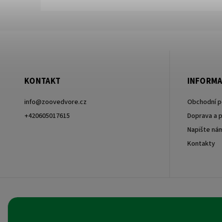
KONTAKT
INFORMA
info
@
zoovedvore.cz
Obchodní 
+420605017615
Doprava a p
Napište ná
+420605017615
Kontakty