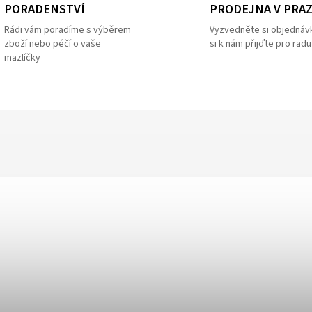
PRODEJNA V PRA
PORADENSTVÍ
Vyzvedněte si objednáv
Rádi vám poradíme s výběrem
si k nám přijďte pro radu
zboží nebo péčí o vaše
mazlíčky