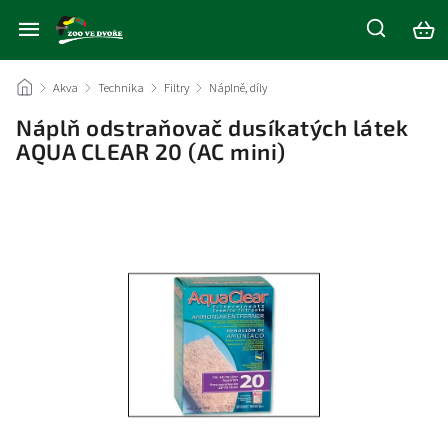
/
Akva
/
Technika
/
Filtry
/
Náplně, díly
/
Náplň odstraňovač dusíkatých látek
AQUA CLEAR 20 (AC mini)