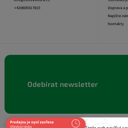
info
@
zoovedvore.cz
Obchodní 
+420605017615
Doprava a p
Napište ná
+420605017615
Kontakty
Odebírat newsletter
Prodejna je nyní zavřena
Navštivte nás osobně
Otevírací doba