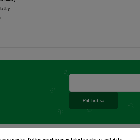
podmínky
latby
m
Přihlásit se