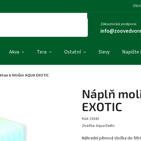
Obch
Zákaznická podpora:
info@zoovedvore
Akva
Tera
Ostatní
Slevy
Napište
litan k filtrům AQUA EXOTIC
Náplň moli
EXOTIC
Kód:
29181
Značka:
Aqua Exotic
Náhradní pěnová vložka do filtrů