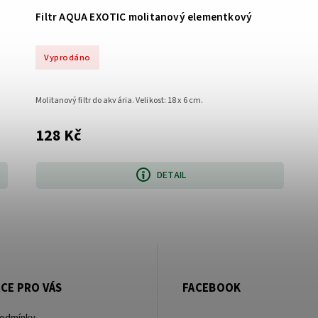
Filtr AQUA EXOTIC molitanový elementkový
Vyprodáno
Molitanový filtr do akvária. Velikost: 18 x 6 cm.
128 Kč
DETAIL
CE PRO VÁS
FACEBOOK