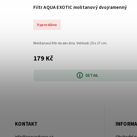
Filtr AQUA EXOTIC molitanový dvojramenný
Vyprodáno
Molitanový filtr do akvária. Velikost: 25 x 17 cm.
179 Kč
DETAIL
KONTAKT
INFORMA