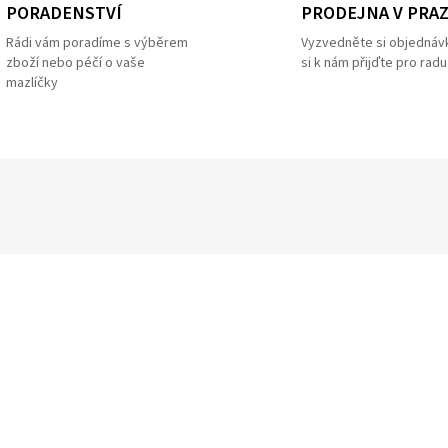
PRODEJNA V PRA
PORADENSTVÍ
Vyzvedněte si objednáv
Rádi vám poradíme s výběrem
si k nám přijďte pro radu
zboží nebo péčí o vaše
mazlíčky