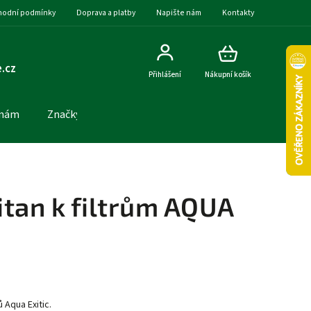
odní podmínky
Doprava a platby
Napište nám
Kontakty
.cz
Přihlášení
Nákupní košík
 nám
Značky
tan k filtrům AQUA
 Aqua Exitic.