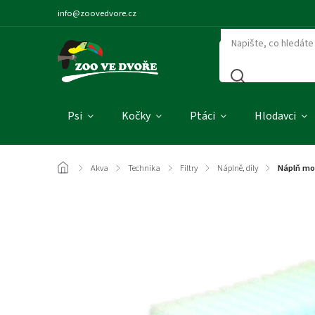
info@zoovedvore.cz
Psi
Kočky
Ptáci
Hlodavci
/
Akva
/
Technika
/
Filtry
/
Náplně, díly
/
Náplň mo