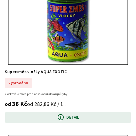
Supersměs vločky AQUA EXOTIC
Vyprodáno
Vločkové krmivo pro sladkovodní akvarijní ryby.
36 Kč
od 282,86 Kč / 1 l
od
DETAIL