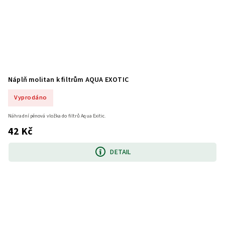
Náplň molitan k filtrům AQUA EXOTIC
Vyprodáno
Náhradní pěnová vložka do filtrů Aqua Exitic.
42 Kč
DETAIL