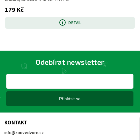
Molitanový filtr do akvária. Velikost: 25 x 17 cm.
179 Kč
DETAIL
Odebírat newsletter
Přihlásit se
KONTAKT
info
@
zoovedvore.cz