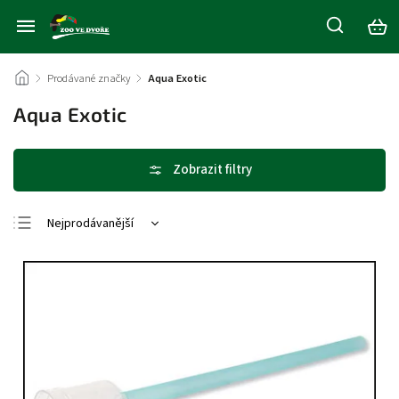
/
Prodávané značky
/
Aqua Exotic
Aqua Exotic
Nejprodávanější
Nejlevnější
Nejdražší
Abecedně