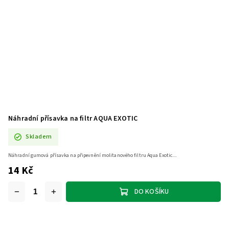
Náhradní přísavka na filtr AQUA EXOTIC
Skladem
Náhradní gumová přísavka na připevnění molitanového filtru Aqua Exotic....
14 Kč
DO KOŠÍKU