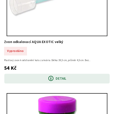
Zvon odkalovací AQUA EXOTIC velký
Vyprodáno
Plastový zvon k odstranění kalu z akvária. Délka: 39,5 cm, průměr 4,5 cm. Bez...
54 Kč
DETAIL