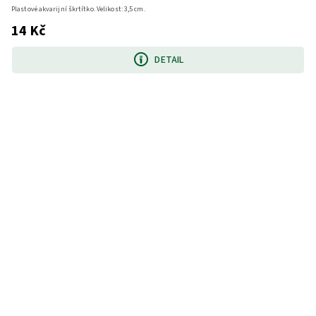
Plastové akvarijní škrtítko. Velikost: 3,5 cm.
14 Kč
DETAIL