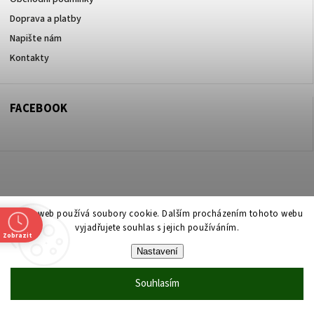
Doprava a platby
Napište nám
Kontakty
FACEBOOK
Copyright 2026
ZOO ve dvoře Praha 5
. Všechna práva vyhrazena.
Tento web používá soubory cookie. Dalším procházením tohoto webu
vyjadřujete souhlas s jejich používáním.
Upravit nastavení cookies
Zobrazit
Nastavení
Vytvořil
Shoptet
| Design
Shoptak.cz
Souhlasím
Vytvořil Shoptet