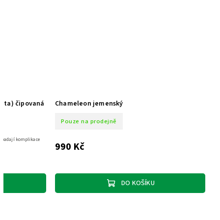
ata) čipovaná
Chameleon jemenský
Pouze na prodejně
odpadají komplikace
990 Kč
DO KOŠÍKU