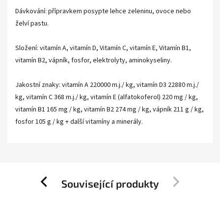
Dávkování: přípravkem posypte lehce zeleninu, ovoce nebo
želví pastu.
Složení: vitamín A, vitamín D, Vitamín C, vitamín E, Vitamín B1,
vitamín B2, vápník, fosfor, elektrolyty, aminokyseliny.
Jakostní znaky: vitamín A 220000 m.j./ kg, vitamín D3 22880 m.j./
kg, vitamín C 368 m.j./ kg, vitamín E (alfatokoferol) 220 mg / kg,
vitamín B1 165 mg / kg, vitamín B2 274 mg / kg, vápník 211 g / kg,
fosfor 105 g / kg + další vitamíny a minerály.
Související produkty
Previous
Next