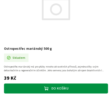
Ostropestřec mariánský 500 g
Skladem
Ostropestřec mariánský má pro ptáky mnoho zdravotních přínosů, zejména díky svým
detoxikačním a regeneračním účinkům. Jeho semena jsou bohatým zdrojem bioaktivních l...
39 Kč
DO KOŠÍKU