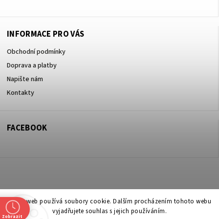
INFORMACE PRO VÁS
Obchodní podmínky
Doprava a platby
Napište nám
Kontakty
FACEBOOK
Copyright 2026
ZOO ve dvoře Praha 5
. Všechna práva vyhrazena.
Tento web používá soubory cookie. Dalším procházením tohoto webu
vyjadřujete souhlas s jejich používáním.
Upravit nastavení cookies
Zobrazit