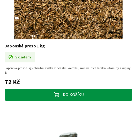
Japonské proso 1 kg
Skladem
Japonské proso 1 kg - obsahuje velké množství křemíku, minerálních látek a vitamíny skupiny
B
72 Kč
DO KOŠÍKU