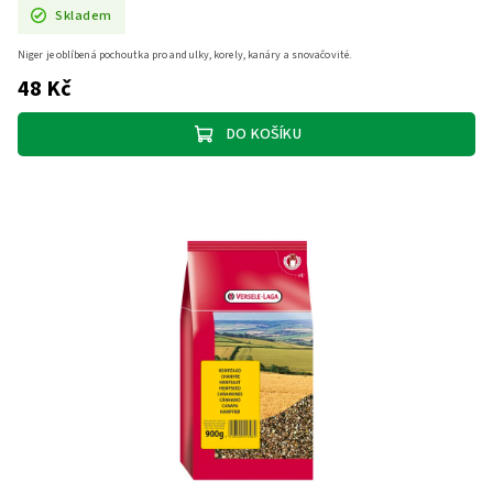
Skladem
Niger je oblíbená pochoutka pro andulky, korely, kanáry a snovačovité.
48 Kč
DO KOŠÍKU