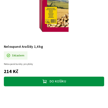
Neloupané Arašídy 1,4 kg
Skladem
Neloupané buráky pro ptáky
214 Kč
DO KOŠÍKU