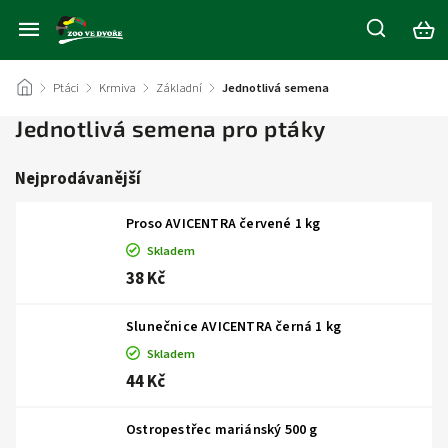
/
Ptáci
/
Krmiva
/
Základní
/
Jednotlivá semena
Jednotlivá semena pro ptáky
Nejprodávanější
Proso AVICENTRA červené 1 kg
Skladem
38 Kč
Slunečnice AVICENTRA černá 1 kg
Skladem
44 Kč
Ostropestřec mariánský 500 g