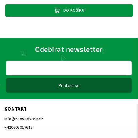
DO KOŠÍKU
Odebírat newsletter
Přihlásit se
KONTAKT
info
@
zoovedvore.cz
+420605017615
+420605017615