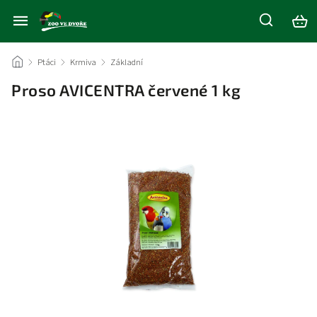
/
Ptáci
/
Krmiva
/
Základní
/
Proso AVICENTRA červené 1 kg