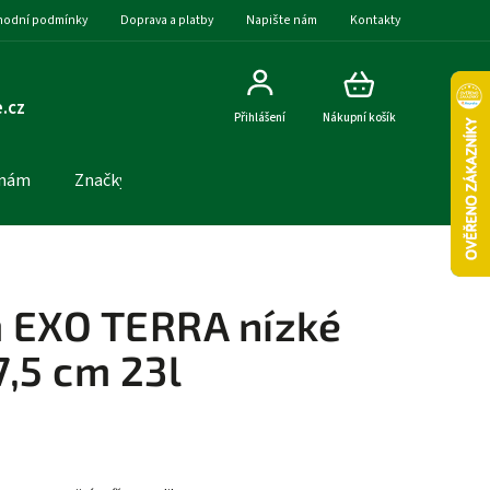
odní podmínky
Doprava a platby
Napište nám
Kontakty
.cz
Přihlášení
Nákupní košík
 nám
Značky
 EXO TERRA nízké
7,5 cm 23l