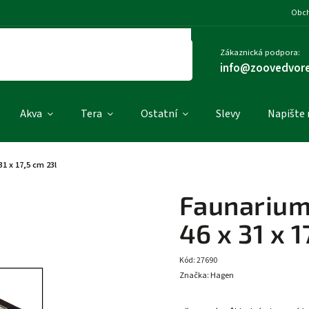
Obch
Zákaznická podpora:
info@zoovedvore
Akva
Tera
Ostatní
Slevy
Napište
1 x 17,5 cm 23l
Faunarium
46 x 31 x 1
Kód:
27690
Značka:
Hagen