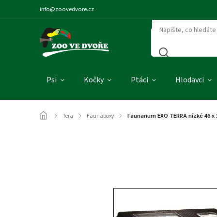
info@zoovedvore.cz
Psi
Kočky
Ptáci
Hlodavci
/
Tera
/
Faunaboxy
/
Faunarium EXO TERRA nízké 46 x 3