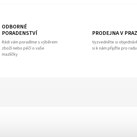
ODBORNÉ
PRODEJNA V PRA
PORADENSTVÍ
Vyzvedněte si objednáv
Rádi vám poradíme s výběrem
si k nám přijďte pro radu
zboží nebo péčí o vaše
mazlíčky