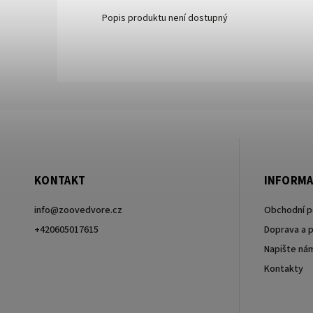
Popis produktu není dostupný
KONTAKT
INFORMA
info
@
zoovedvore.cz
Obchodní 
+420605017615
Doprava a p
Napište ná
+420605017615
Kontakty