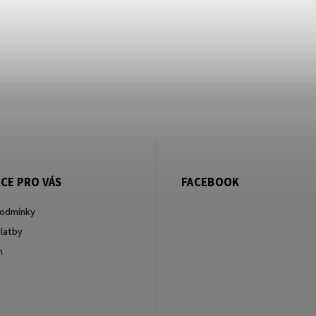
CE PRO VÁS
FACEBOOK
podmínky
latby
m