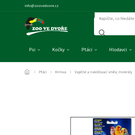
info@zoovedvore.cz
Psi
Kočky
Ptáci
Hlodavci
/
Ptáci
/
Krmiva
/
Vaječné a nakličovací směsi, minerály