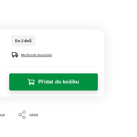
Do 2 dnů
Možnosti doručení
Přidat do košíku
dat
Sdílet