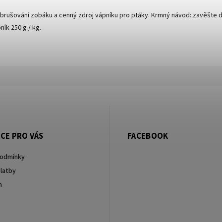
rušování zobáku a cenný zdroj vápníku pro ptáky. Krmný návod: zavěšte do 
ník 250 g / kg.
CE PRO VÁS
FACEBOOK
podmínky
latby
m