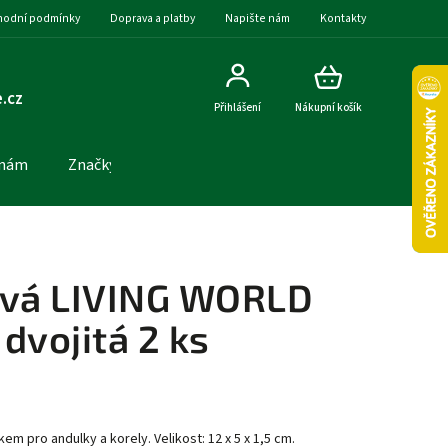
odní podmínky
Doprava a platby
Napište nám
Kontakty
.cz
Přihlášení
Nákupní košík
 nám
Značky
ová LIVING WORLD
dvojitá 2 ks
m pro andulky a korely. Velikost: 12 x 5 x 1,5 cm.