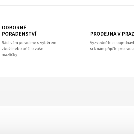
ODBORNÉ
PRODEJNA V PRA
PORADENSTVÍ
Vyzvedněte si objednáv
Rádi vám poradíme s výběrem
si k nám přijďte pro radu
zboží nebo péčí o vaše
mazlíčky