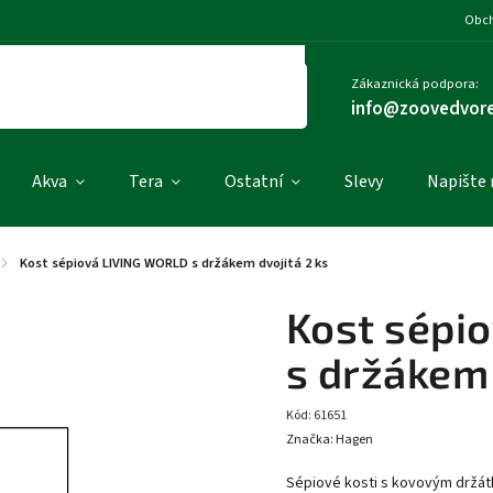
Obch
Zákaznická podpora:
info@zoovedvore
Akva
Tera
Ostatní
Slevy
Napište
/
Kost sépiová LIVING WORLD s držákem dvojitá 2 ks
Kost sépi
s držákem 
Kód:
61651
Značka:
Hagen
Sépiové kosti s kovovým držátke