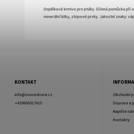
Doplňkové krmivo pro ptáky. Účinná pomůcka při ob
minerální látky, stopové prvky. Jakostní znaky: váp
KONTAKT
INFORMA
info
@
zoovedvore.cz
Obchodní 
+420605017615
Doprava a p
Napište ná
+420605017615
Kontakty