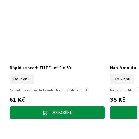
Náplň zeocarb ELITE Jet Flo 50
Náplň molitan 
Do 2 dnů
Do 2 dnů
Náhradní zeocarb náplň do vnitřního filtru Elite Jet Flo 50.
Náhradní molitan do v
61 Kč
35 Kč
DO KOŠÍKU