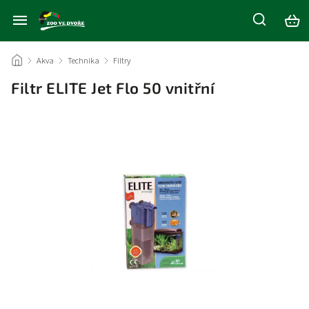
/
Akva
/
Technika
/
Filtry
/
Filtr ELITE Jet Flo 50 vnitřní