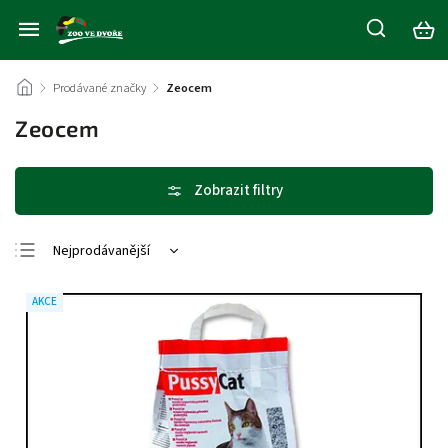
/
Prodávané značky
/
Zeocem
Zeocem
Nejprodávanější
Nejlevnější
AKCE
Nejdražší
Abecedně