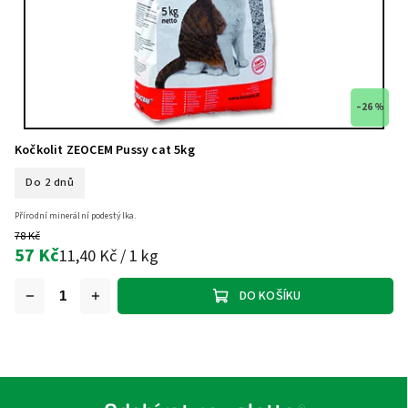
–26 %
Kočkolit ZEOCEM Pussy cat 5kg
Do 2 dnů
Přírodní minerální podestýlka.
78 Kč
57 Kč
11,40 Kč / 1 kg
DO KOŠÍKU