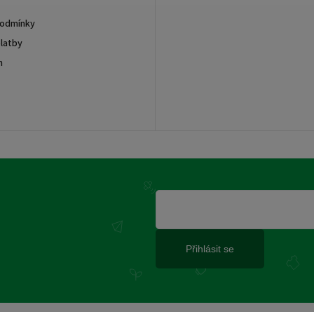
podmínky
latby
m
Přihlásit se