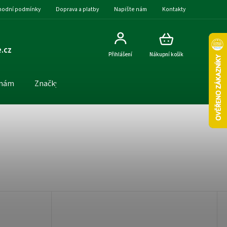
odní podmínky
Doprava a platby
Napište nám
Kontakty
.cz
Přihlášení
Nákupní košík
 nám
Značky