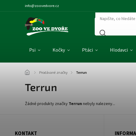
info@zoovedvore.cz
Psi
Kočky
Ptáci
Hlodavci
/
Prodávané značky
/
Terrun
Terrun
Žádné produkty značky
Terrun
nebyly nalezeny...
KONTAKT
INFORMA