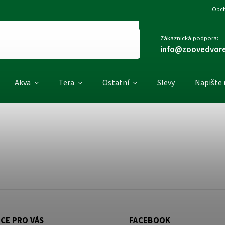
Obch
Zákaznická podpora:
info@zoovedvore
Akva
Tera
Ostatní
Slevy
Napište
CE PRO VÁS
FACEBOOK