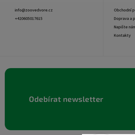
info
@
zoovedvore.cz
Obchodní 
+420605017615
Doprava a p
Napište ná
+420605017615
Kontakty
Odebírat newsletter