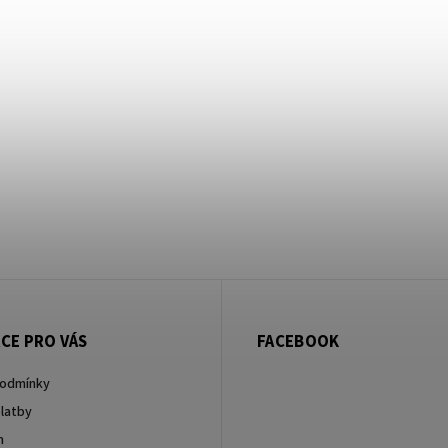
CE PRO VÁS
FACEBOOK
podmínky
latby
m