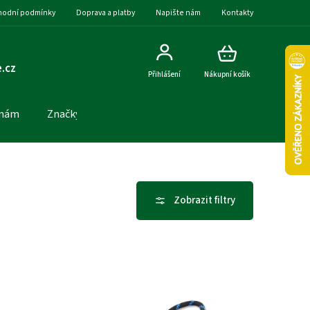
odní podmínky
Doprava a platby
Napište nám
Kontakty
.cz
Přihlášení
Nákupní košík
 nám
Značky