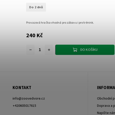
Do 2 dnů
Provazová hračka vhodná pro zábavu i pro trénink.
240 Kč
DO KOŠÍKU
KONTAKT
INFORMA
info
@
zoovedvore.cz
Obchodní 
+420605017615
Doprava a p
Napište ná