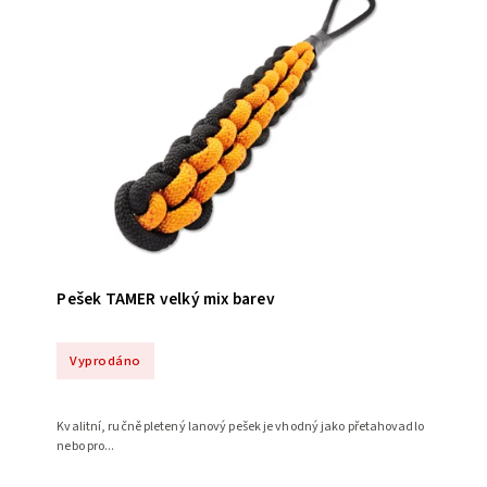
Pešek TAMER velký mix barev
Vyprodáno
Kvalitní, ručně pletený lanový pešek je vhodný jako přetahovadlo
nebo pro...