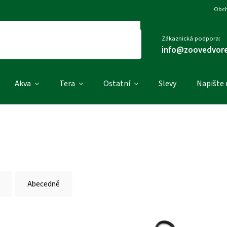
Obch
Zákaznická podpora:
info@zoovedvore
Akva
Tera
Ostatní
Slevy
Napište
Abecedně