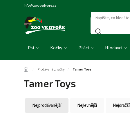
info@zoovedvore.cz
Psi
Kočky
Ptáci
Hlodavci
/
Prodávané značky
/
Tamer Toys
Tamer Toys
Nejprodávanější
Nejlevnější
Nejdražší