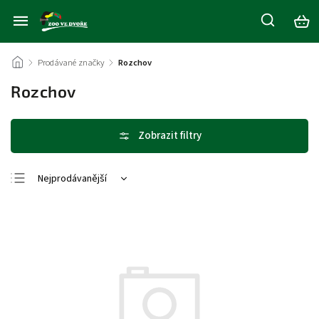
/
Prodávané značky
/
Rozchov
Rozchov
Nejprodávanější
Nejlevnější
Nejdražší
Abecedně