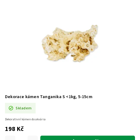
Dekorace kámen Tanganika S <1kg, 5-15cm
Skladem
Dekorativní kámen do akvária
198 Kč