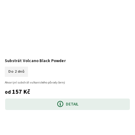
Substrát Volcano Black Powder
Do 2 dnů
Akvarijní substrát vulkanického původy černý
157 Kč
od
DETAIL