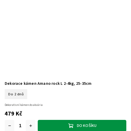
Dekorace kámen Amano rock L 2-4kg, 25-35cm
Do 2 dnů
Dekorativní kámen do akvária
479 Kč
DO KOŠÍKU