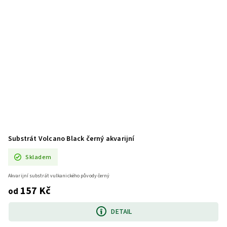
Substrát Volcano Black černý akvarijní
Skladem
Akvarijní substrát vulkanického původy černý
157 Kč
od
DETAIL