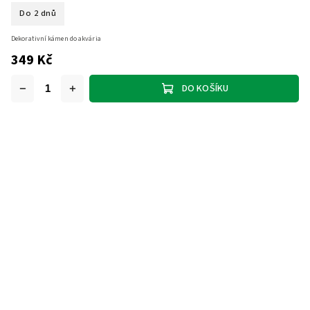
Do 2 dnů
Dekorativní kámen do akvária
349 Kč
DO KOŠÍKU