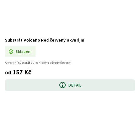
Substrát Volcano Red červený akvarijní
Skladem
Akvarijní substrát vulkanického původy červený
157 Kč
od
DETAIL