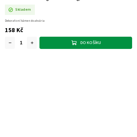
Skladem
Dekorativní kámen do akvária
158 Kč
DO KOŠÍKU