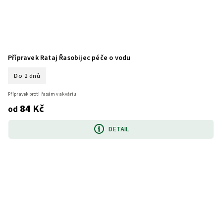
Přípravek Rataj Řasobijec péče o vodu
Do 2 dnů
Přípravek proti řasám v akváriu
84 Kč
od
DETAIL