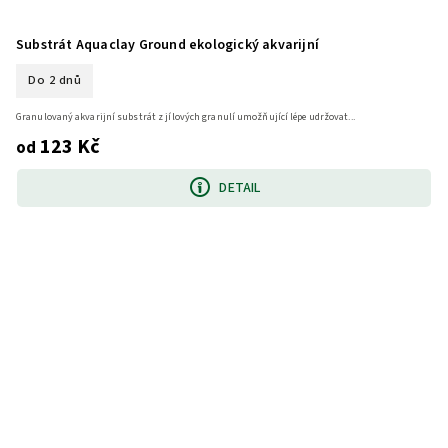
Substrát Aquaclay Ground ekologický akvarijní
Do 2 dnů
Granulovaný akvarijní substrát z jílových granulí umožňující lépe udržovat...
123 Kč
od
DETAIL