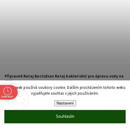
Přípravek Rataj BactoEsex Rataj bakteriální pro úpravu vody na
400l
Tento web používá soubory cookie. Dalším procházením tohoto webu
Do 2 dnů
vyjadřujete souhlas s jejich používáním.
Zobrazit
Přípravek pro bakteriální úpravu vody v akváriu
Nastavení
164 Kč
Souhlasím
DO KOŠÍKU