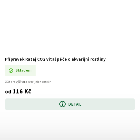
Přípravek Rataj CO2 Vital péče o akvarijní rostliny
Skladem
CO2 pro výživu akvarijních rostlin
116 Kč
od
DETAIL