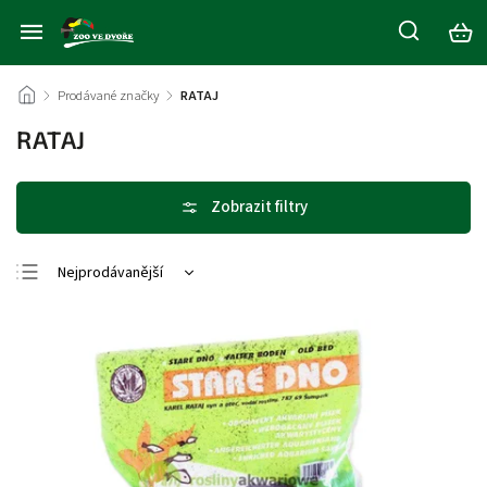
/
Prodávané značky
/
RATAJ
RATAJ
Nejprodávanější
Nejlevnější
Nejdražší
Abecedně