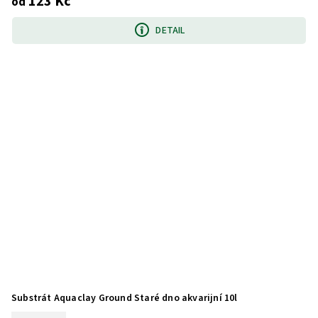
123 Kč
od
DETAIL
Substrát Aquaclay Ground Staré dno akvarijní 10l