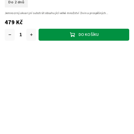
Do 2 dnů
Jemnozrný akvarijní substrát obsahující velké množství živin a prospěšných...
479 Kč
DO KOŠÍKU