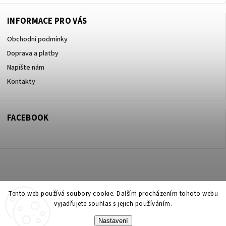
INFORMACE PRO VÁS
Obchodní podmínky
Doprava a platby
Napište nám
Kontakty
FACEBOOK
Copyright 2026
ZOO ve dvoře Praha 5
. Všechna práva vyhrazena.
Tento web používá soubory cookie. Dalším procházením tohoto webu
vyjadřujete souhlas s jejich používáním.
Upravit nastavení cookies
Nastavení