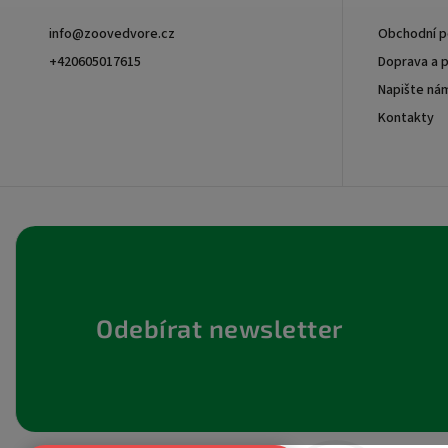
info
@
zoovedvore.cz
Obchodní 
+420605017615
Doprava a p
Napište ná
+420605017615
Kontakty
Odebírat newsletter