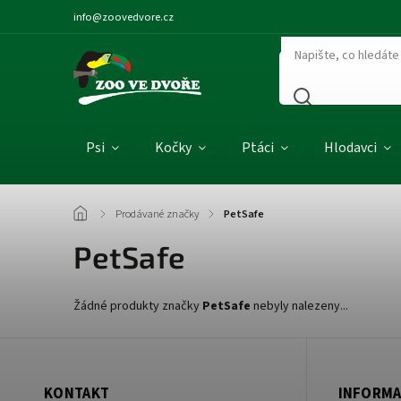
info@zoovedvore.cz
Psi
Kočky
Ptáci
Hlodavci
/
Prodávané značky
/
PetSafe
PetSafe
Žádné produkty značky
PetSafe
nebyly nalezeny...
KONTAKT
INFORMA