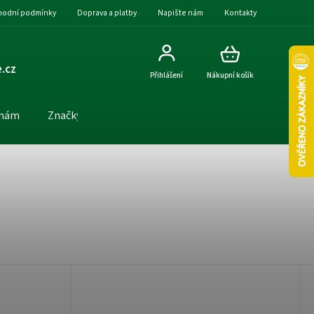
odní podmínky
Doprava a platby
Napište nám
Kontakty
.cz
Přihlášení
Nákupní košík
 nám
Značky