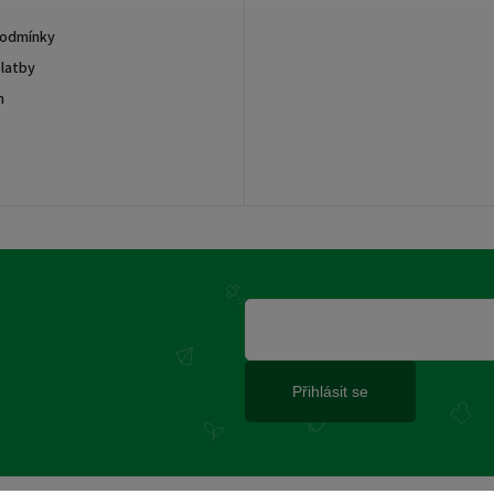
podmínky
latby
m
Přihlásit se