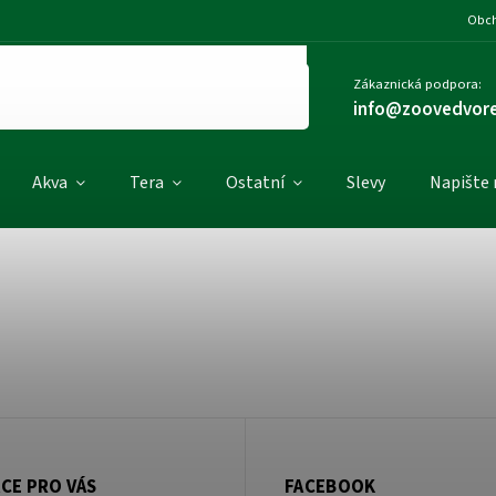
Obch
Zákaznická podpora:
info@zoovedvore
Akva
Tera
Ostatní
Slevy
Napište
CE PRO VÁS
FACEBOOK