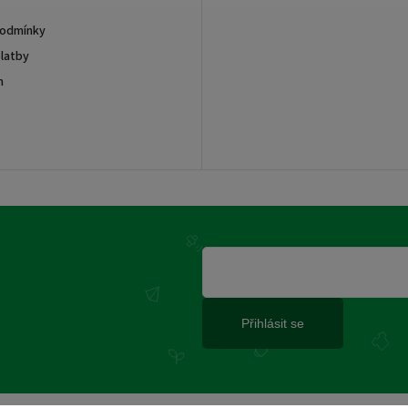
podmínky
latby
m
Přihlásit se