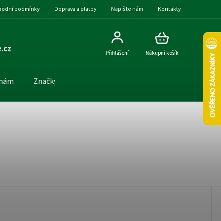
odní podmínky
Doprava a platby
Napište nám
Kontakty
.cz
Přihlášení
Nákupní košík
 nám
Značky