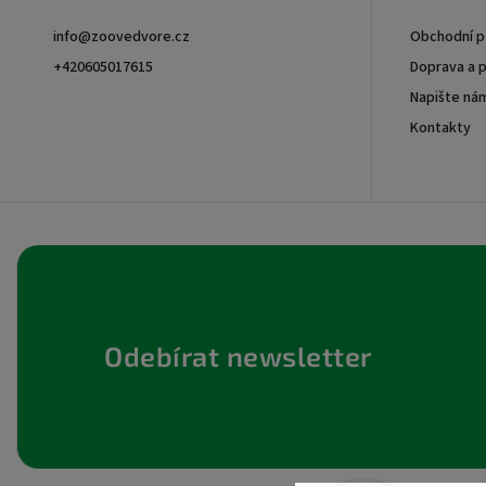
info
@
zoovedvore.cz
Obchodní 
+420605017615
Doprava a p
Napište ná
+420605017615
Kontakty
Odebírat newsletter