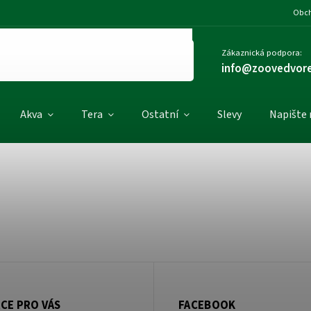
Obch
Zákaznická podpora:
info@zoovedvore
Akva
Tera
Ostatní
Slevy
Napište
CE PRO VÁS
FACEBOOK