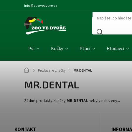
info@zoovedvore.cz
Psi
Kočky
Ptáci
Hlodavci
/
Prodávané značky
/
MR.DENTAL
MR.DENTAL
Žádné produkty značky
MR.DENTAL
nebyly nalezeny...
KONTAKT
INFORMA