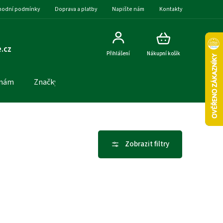
odní podmínky
Doprava a platby
Napište nám
Kontakty
.cz
Přihlášení
Nákupní košík
 nám
Značky