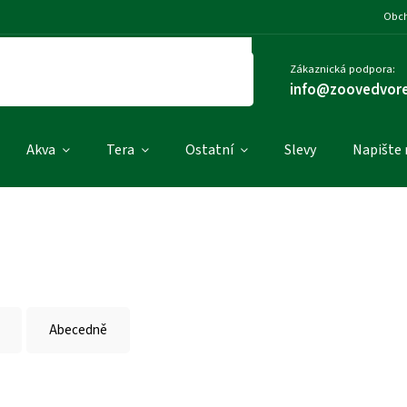
Obch
Zákaznická podpora:
info@zoovedvore
Akva
Tera
Ostatní
Slevy
Napište
Abecedně