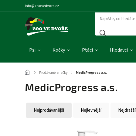
info@zoovedvore.cz
Psi
Kočky
Ptáci
Hlodavci
/
Prodávané značky
/
MedicProgress a.s.
MedicProgress a.s.
Nejprodávanější
Nejlevnější
Nejdražší