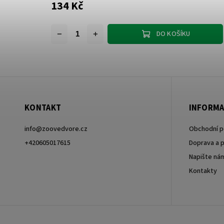
134 Kč
DO KOŠÍKU
KONTAKT
INFORMA
info
@
zoovedvore.cz
Obchodní 
+420605017615
Doprava a p
Napište ná
+420605017615
Kontakty