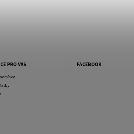
CE PRO VÁS
FACEBOOK
podmínky
latby
m