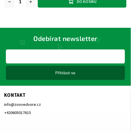
DO KOŠÍKU
Odebírat newsletter
Přihlásit se
KONTAKT
info
@
zoovedvore.cz
+420605017615
+420605017615