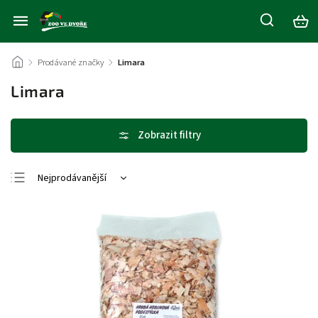
/
Prodávané značky
/
Limara
Limara
Nejprodávanější
Nejlevnější
Nejdražší
Abecedně