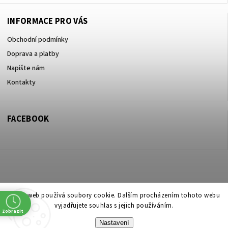
INFORMACE PRO VÁS
Obchodní podmínky
Doprava a platby
Napište nám
Kontakty
FACEBOOK
Copyright 2026
ZOO ve dvoře Praha 5
. Všechna práva vyhrazena.
Tento web používá soubory cookie. Dalším procházením tohoto webu
vyjadřujete souhlas s jejich používáním.
Upravit nastavení cookies
Zobrazit
Nastavení