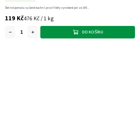
Šetrně pomalu sušené kachní prsní filety vyrobené jen ze 100...
119 Kč
476 Kč / 1 kg
DO KOŠÍKU