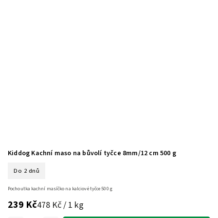
Kiddog Kachní maso na bůvolí tyčce 8mm/12 cm 500 g
Do 2 dnů
Pochoutka kachní masíčko na kalciové tyčce 500 g
239 Kč
478 Kč / 1 kg