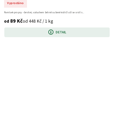
Vyprodáno
Pamlsek pro psy - čerstvé, vzduchem šetrně sušené králičí uší se srstí s...
89 Kč
od 448 Kč / 1 kg
od
DETAIL