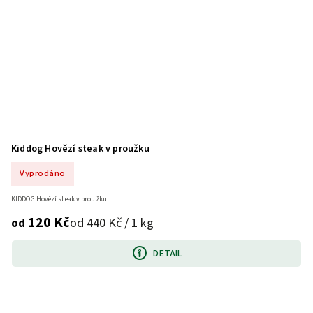
Kiddog Hovězí steak v proužku
Vyprodáno
KIDDOG Hovězí steak v proužku
120 Kč
od 440 Kč / 1 kg
od
DETAIL