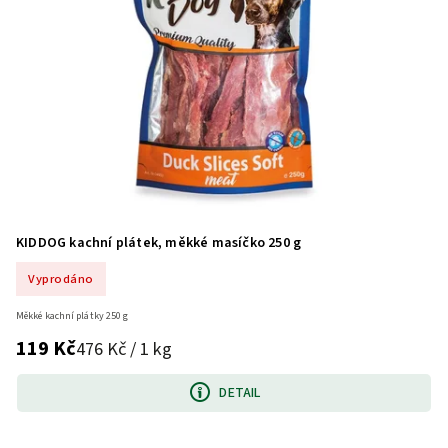
KIDDOG kachní plátek, měkké masíčko 250 g
Vyprodáno
Měkké kachní plátky 250 g
119 Kč
476 Kč / 1 kg
DETAIL