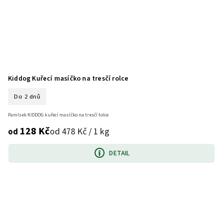
Kiddog Kuřecí masíčko na tresčí rolce
Do 2 dnů
Pamlsek KIDDOG kuřecí masíčko na tresčí tolce
128 Kč
od 478 Kč / 1 kg
od
DETAIL