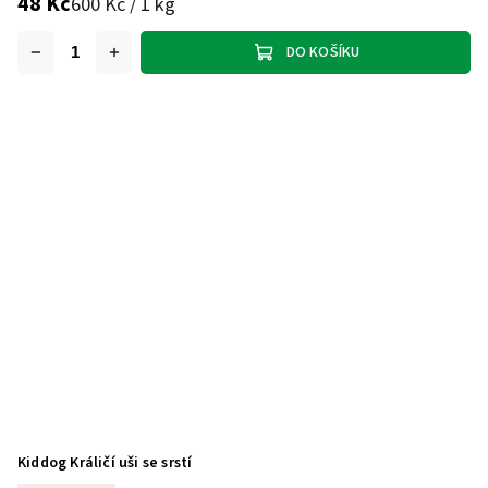
48 Kč
600 Kč / 1 kg
DO KOŠÍKU
Kiddog Králičí uši se srstí