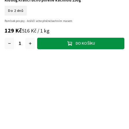
Kiddog Králičí ucho plněné kachnou 250g
Do 2 dnů
Pamlsek pro psy - králičí ucho plněné kachním masem
129 Kč
516 Kč / 1 kg
DO KOŠÍKU