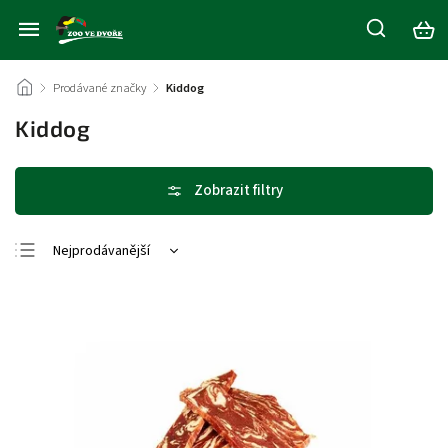
/
Prodávané značky
/
Kiddog
Kiddog
Nejprodávanější
Nejlevnější
Nejdražší
Abecedně