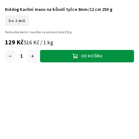
Kiddog Kachní maso na bůvolí tyčce 8mm/12 cm 250 g
Do 2 dnů
Pochoutka kachní masíčko na kalciové tyčce 250 g
129 Kč
516 Kč / 1 kg
DO KOŠÍKU