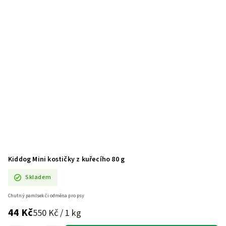
Kiddog Mini kostičky z kuřecího 80 g
Skladem
Chutný pamlsek či odměna pro psy
44 Kč
550 Kč / 1 kg