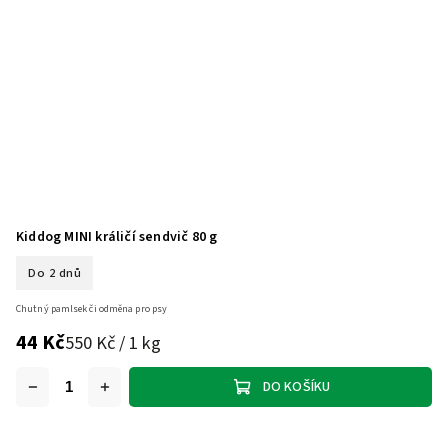
Kiddog MINI králičí sendvič 80 g
Do 2 dnů
Chutný pamlsek či odměna pro psy
44 Kč
550 Kč / 1 kg
DO KOŠÍKU