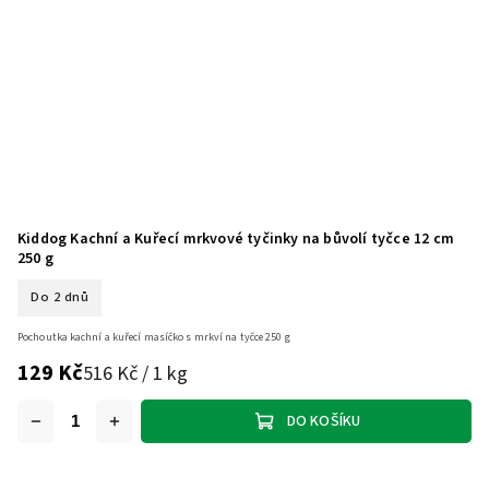
Kiddog Kachní a Kuřecí mrkvové tyčinky na bůvolí tyčce 12 cm
250 g
Do 2 dnů
Pochoutka kachní a kuřecí masíčko s mrkví na tyčce 250 g
129 Kč
516 Kč / 1 kg
DO KOŠÍKU