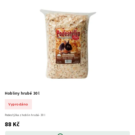
Hobliny hrubé 30 l
Vyprodáno
Podestýlka z hoblin hrubá- 30 l
88 Kč