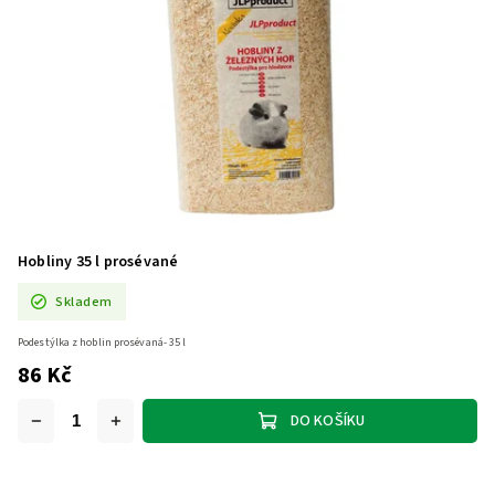
Hobliny 35 l prosévané
Skladem
Podestýlka z hoblin prosévaná- 35 l
86 Kč
DO KOŠÍKU