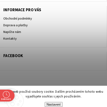
INFORMACE PRO VÁS
Obchodní podmínky
Doprava a platby
Napište nám
Kontakty
FACEBOOK
Copyright 2026
ZOO ve dvoře Praha 5
. Všechna práva vyhrazena.
Tento web používá soubory cookie. Dalším procházením tohoto webu
vyjadřujete souhlas s jejich používáním.
Upravit nastavení cookies
Zobrazit
Nastavení