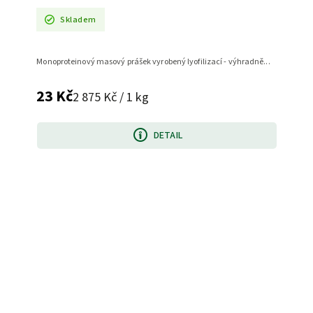
Skladem
Monoproteinový masový prášek vyrobený lyofilizací - výhradně...
23 Kč
2 875 Kč / 1 kg
DETAIL