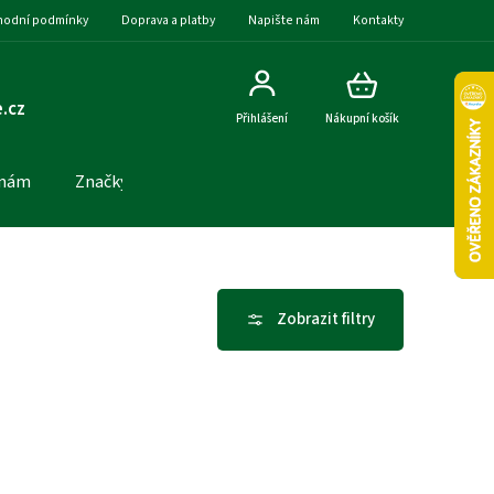
odní podmínky
Doprava a platby
Napište nám
Kontakty
.cz
Přihlášení
Nákupní košík
 nám
Značky