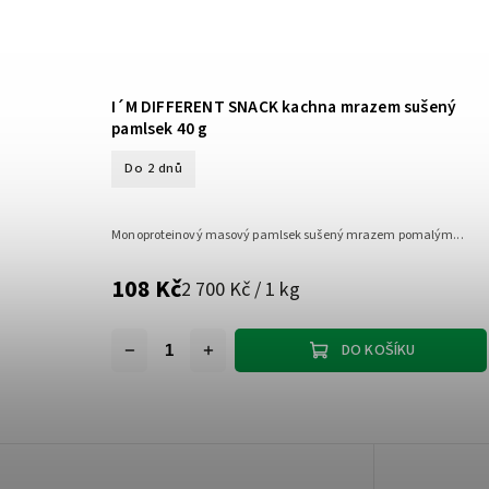
I´M DIFFERENT SNACK kachna mrazem sušený
pamlsek 40 g
Do 2 dnů
Monoproteinový masový pamlsek sušený mrazem pomalým...
108 Kč
2 700 Kč / 1 kg
DO KOŠÍKU