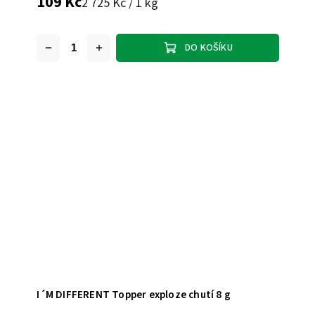
109 Kč
2 725 Kč / 1 kg
DO KOŠÍKU
I´M DIFFERENT Topper exploze chutí 8 g