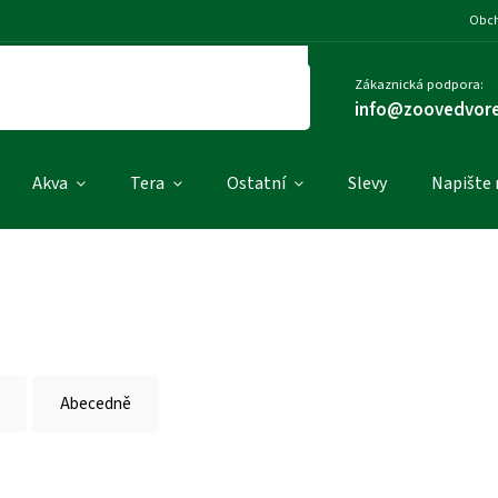
Obch
Zákaznická podpora:
info@zoovedvore
Akva
Tera
Ostatní
Slevy
Napište
Abecedně