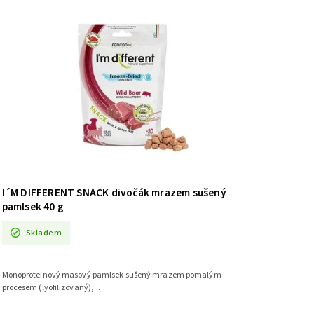
I´M DIFFERENT SNACK divočák mrazem sušený
pamlsek 40 g
Skladem
Monoproteinový masový pamlsek sušený mrazem pomalým
procesem (lyofilizovaný),...