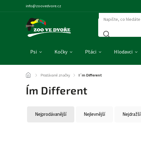
info@zoovedvore.cz
Psi
Kočky
Ptáci
Hlodavci
/
Prodávané značky
/
I´m Different
I´m Different
Nejprodávanější
Nejlevnější
Nejdražší