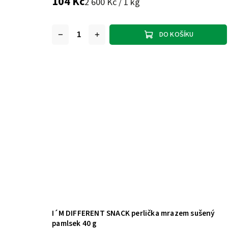
104 Kč
2 600 Kč / 1 kg
DO KOŠÍKU
I´M DIFFERENT SNACK perlička mrazem sušený
pamlsek 40 g