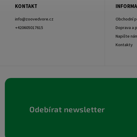
KONTAKT
INFORMA
info
@
zoovedvore.cz
Obchodní 
+420605017615
Doprava a p
Napište ná
+420605017615
Kontakty
Odebírat newsletter