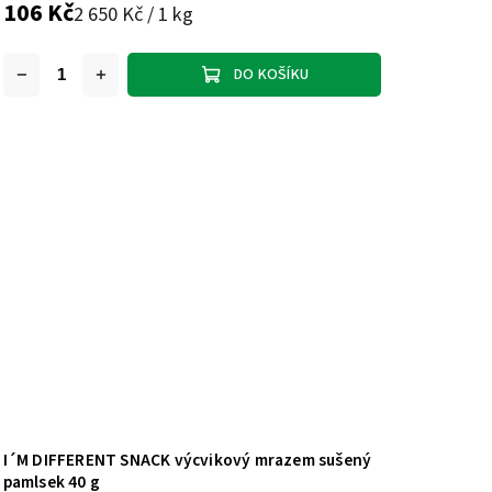
106 Kč
2 650 Kč / 1 kg
DO KOŠÍKU
I´M DIFFERENT SNACK výcvikový mrazem sušený
pamlsek 40 g