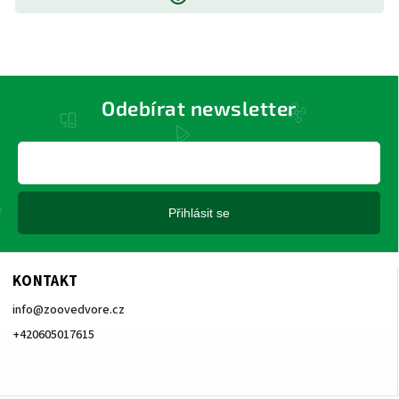
Odebírat newsletter
Přihlásit se
KONTAKT
info
@
zoovedvore.cz
+420605017615
+420605017615