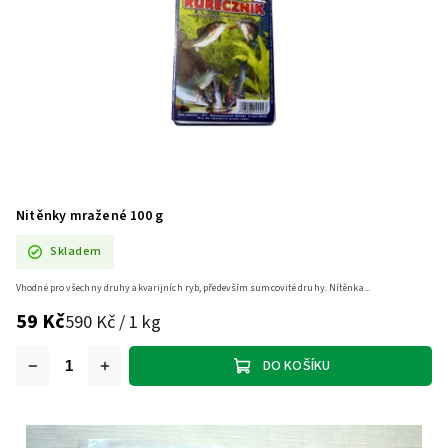
Nitěnky mražené 100 g
Skladem
Vhodné pro všechny druhy akvarijních ryb, především sumcovité druhy. Nítěnka...
59 Kč
590 Kč / 1 kg
DO KOŠÍKU