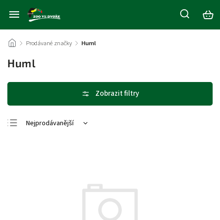
/
Prodávané značky
/
Huml
Huml
Nejprodávanější
Nejlevnější
Nejdražší
Abecedně