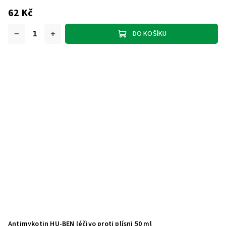
62 Kč
DO KOŠÍKU
Antimykotin HU-BEN léčivo proti plísni 50 ml