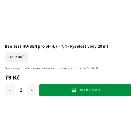
Ben test HU-BEN pro pH 4,7 - 7,4 - kyselost vody 20 ml
Do 2 dnů
Souprava pro měření kyselosti a zásaditosti vody v rozmezí 4,7 - 7,4 pH.
79 Kč
DO KOŠÍKU