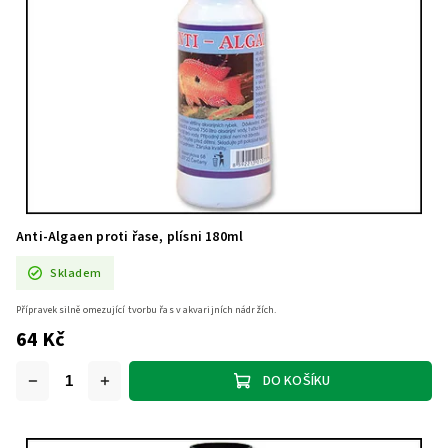
Anti-Algaen proti řase, plísni 180ml
Skladem
Přípravek silně omezující tvorbu řas v akvarijních nádržích.
64 Kč
DO KOŠÍKU