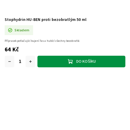
Stophydrin HU-BEN proti bezobratlým 50 ml
Skladem
Přípravek potlačující bujení řas a hubící všechny bezobratlé.
64 Kč
DO KOŠÍKU