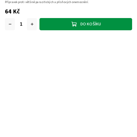
Přípravek proti většině parazitických a plísňových onemocnění.
64 Kč
DO KOŠÍKU