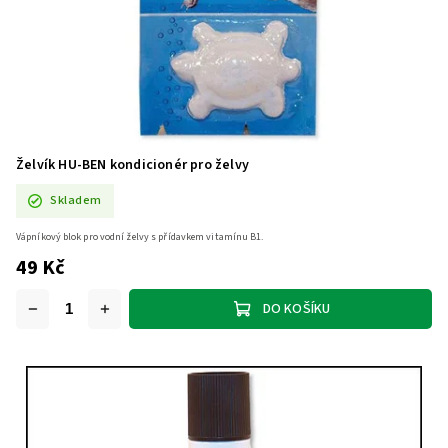
Želvík HU-BEN kondicionér pro želvy
Skladem
Vápníkový blok pro vodní želvy s přídavkem vitamínu B1.
49 Kč
DO KOŠÍKU