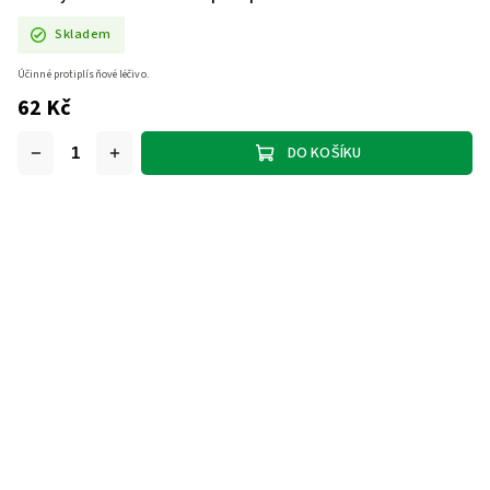
Skladem
Účinné protiplísňové léčivo.
62 Kč
DO KOŠÍKU