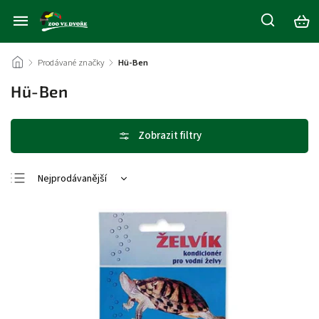
/
Prodávané značky
/
Hü-Ben
Hü-Ben
Nejprodávanější
Nejlevnější
Nejdražší
Abecedně