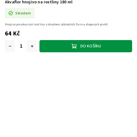
Akvaflor hnojivo na rostliny 180 ml
Skladem
Hnojivo pro akvarijní rostliny s obsahem základních živin a stopových prvků.
64 Kč
DO KOŠÍKU