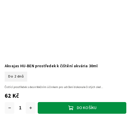
Akvajas HU-BEN prostředek k čištění akvária 30ml
Do 2 dnů
Čistící prostředek s desinfekčním účinkem pro udržení dokonale čistých skel...
62 Kč
DO KOŠÍKU