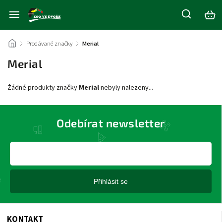
/
Prodávané značky
/
Merial
Merial
Žádné produkty značky
Merial
nebyly nalezeny...
Odebírat newsletter
Přihlásit se
KONTAKT