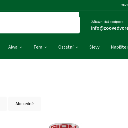
Obch
Zákaznická podpora:
info@zoovedvore
Akva
Tera
Ostatní
Slevy
Napište
Abecedně