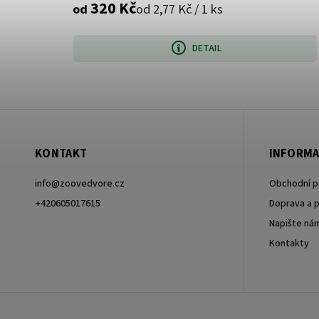
320 Kč
od 2,77 Kč / 1 ks
od
DETAIL
KONTAKT
INFORMA
info
@
zoovedvore.cz
Obchodní 
+420605017615
Doprava a p
Napište ná
+420605017615
Kontakty