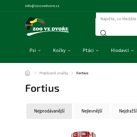
info@zoovedvore.cz
Psi
Kočky
Ptáci
Hlodavci
/
Prodávané značky
/
Fortius
Fortius
Nejprodávanější
Nejlevnější
Nejdražší