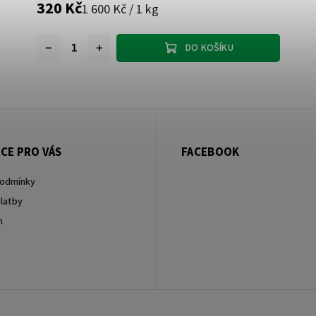
320 Kč
1 600 Kč / 1 kg
DO KOŠÍKU
CE PRO VÁS
FACEBOOK
podmínky
latby
m