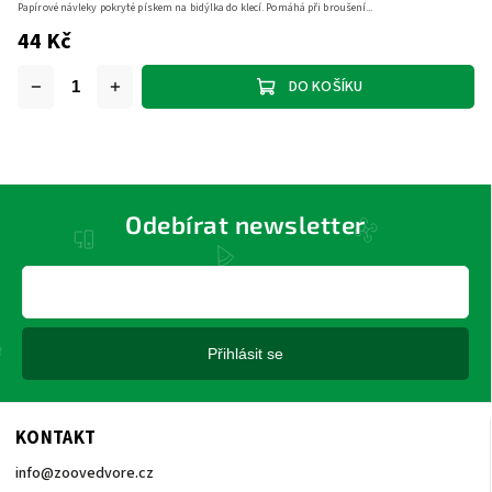
Papírové návleky pokryté pískem na bidýlka do klecí. Pomáhá při broušení...
44 Kč
DO KOŠÍKU
Odebírat newsletter
Přihlásit se
KONTAKT
info
@
zoovedvore.cz