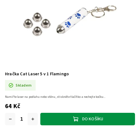
Hračka Cat Laser 5 v 1 Flamingo
Skladem
Namiřte laser na podlahu nebo stěnu, stiskněte tlačítko a nechejte kočku...
64 Kč
DO KOŠÍKU