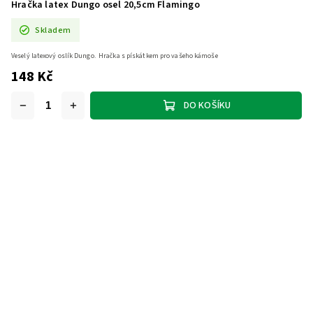
Hračka latex Dungo osel 20,5cm Flamingo
Skladem
Veselý latexový oslík Dungo. Hračka s pískátkem pro vašeho kámoše
148 Kč
DO KOŠÍKU