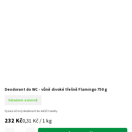
Deodorant do WC - vůně divoké třešně Flamingo 750 g
Skladem externě
Vysoce účinný deodorant do kočičí toalety.
232 Kč
0,31 Kč / 1 kg