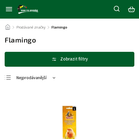
/
Prodávané značky
/
Flamingo
Flamingo
Nejprodávanější
Nejlevnější
Nejdražší
Abecedně