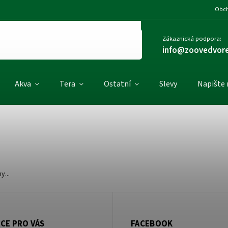
Obch
Zákaznická podpora:
info@zoovedvore
Akva
Tera
Ostatní
Slevy
Napište
y...
CE PRO VÁS
FACEBOOK