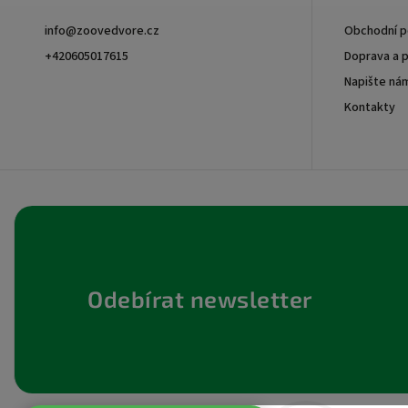
info
@
zoovedvore.cz
Obchodní 
+420605017615
Doprava a p
Napište ná
+420605017615
Kontakty
Odebírat newsletter