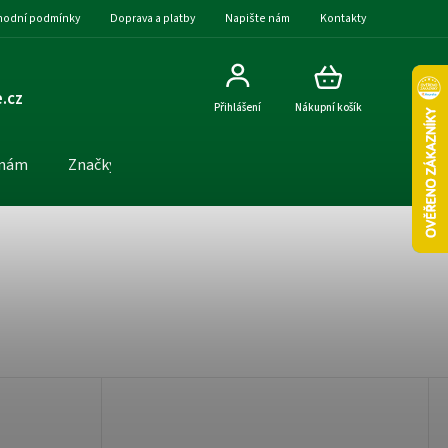
odní podmínky
Doprava a platby
Napište nám
Kontakty
.cz
Přihlášení
Nákupní košík
 nám
Značky