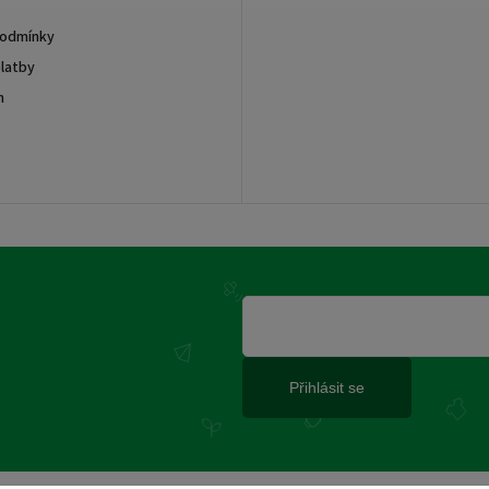
podmínky
latby
m
Přihlásit se