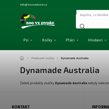
info@zoovedvore.cz
Psi
Kočky
Ptáci
Hlodavci
/
Prodávané značky
/
Dynamade Australia
Dynamade Australia
Žádné produkty značky
Dynamade Australia
nebyly nalezen
KONTAKT
INFORMA