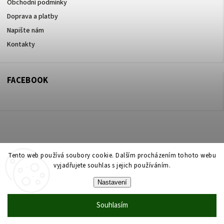
Obchodní podmínky
Doprava a platby
Napište nám
Kontakty
FACEBOOK
Copyright 2026
ZOO ve dvoře Praha 5
. Všechna práva vyhrazena.
Tento web používá soubory cookie. Dalším procházením tohoto webu
vyjadřujete souhlas s jejich používáním.
Upravit nastavení cookies
Nastavení
Vytvořil
Shoptet
| Design
Shoptak.cz
Souhlasím
Vytvořil Shoptet