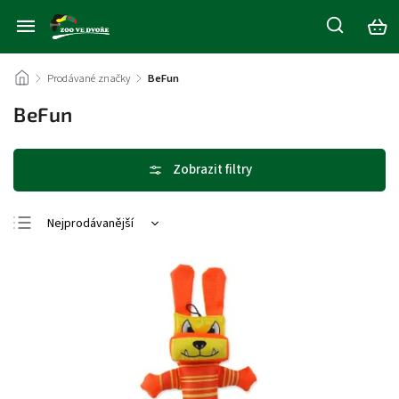
/
Prodávané značky
/
BeFun
BeFun
Nejprodávanější
Nejlevnější
Nejdražší
Abecedně