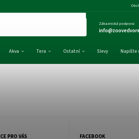
Obch
Zákaznická podpora:
info@zoovedvore
Akva
Tera
Ostatní
Slevy
Napište
CE PRO VÁS
FACEBOOK