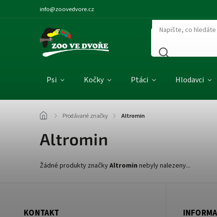
info@zoovedvore.cz
Psi
Kočky
Ptáci
Hlodavci
/
Prodávané značky
/
Altromin
Altromin
Žádné produkty značky
Altromin
nebyly nalezeny...
KONTAKT
INFORMA