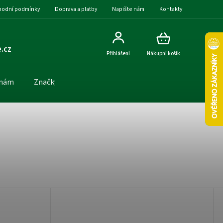
odní podmínky
Doprava a platby
Napište nám
Kontakty
.cz
Přihlášení
Nákupní košík
 nám
Značky