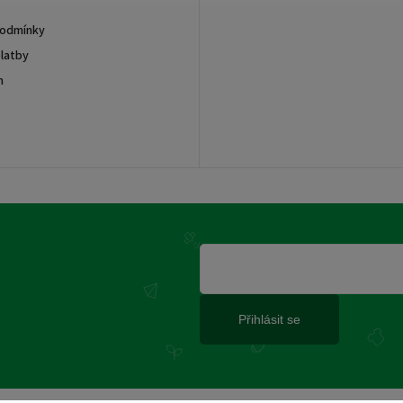
podmínky
latby
m
Přihlásit se