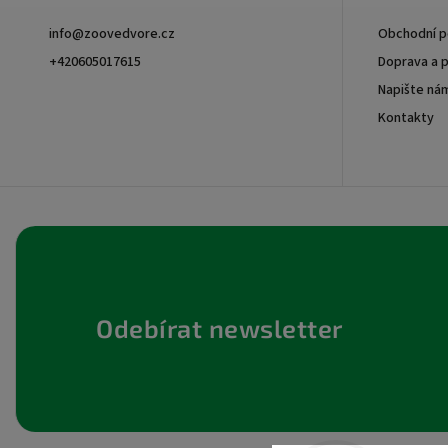
info
@
zoovedvore.cz
Obchodní 
+420605017615
Doprava a p
Napište ná
+420605017615
Kontakty
Odebírat newsletter