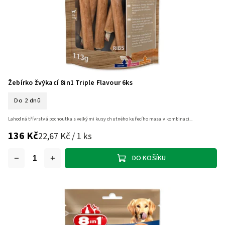
Žebírko žvýkací 8in1 Triple Flavour 6ks
Do 2 dnů
Lahodná třívrstvá pochoutka s velkými kusy chutného kuřecího masa v kombinaci...
136 Kč
22,67 Kč / 1 ks
DO KOŠÍKU