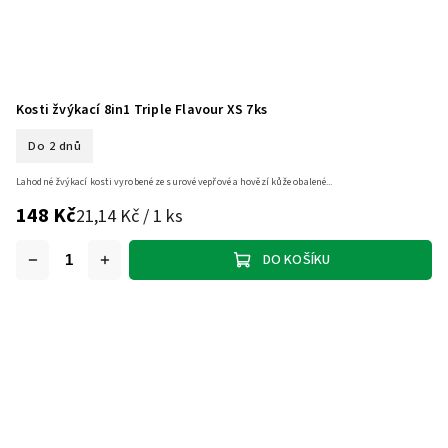
Kosti žvýkací 8in1 Triple Flavour XS 7ks
Do 2 dnů
Lahodné žvýkací kosti vyrobené ze surové vepřové a hovězí kůže obalené...
148 Kč
21,14 Kč / 1 ks
DO KOŠÍKU