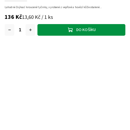
Lahodné žvýkací kroucené tyčinky, vyrobené z vepřové a hovězí kůže obalené...
136 Kč
13,60 Kč / 1 ks
DO KOŠÍKU