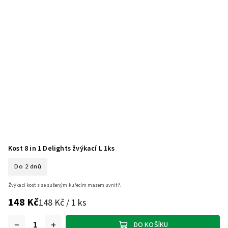
Kost 8 in 1 Delights žvýkací L 1ks
Do 2 dnů
Žvýkací kost s se sušeným kuřecím masem uvnitř.
148 Kč
148 Kč / 1 ks
DO KOŠÍKU