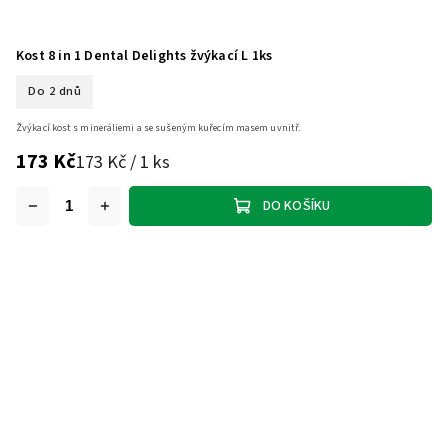
Kost 8 in 1 Dental Delights žvýkací L 1ks
Do 2 dnů
Žvýkací kost s mineráliemi a se sušeným kuřecím masem uvnitř.
173 Kč
173 Kč / 1 ks
DO KOŠÍKU