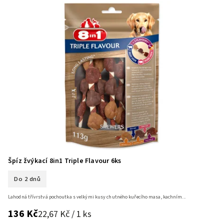
Špíz žvýkací 8in1 Triple Flavour 6ks
Do 2 dnů
Lahodná třívrstvá pochoutka s velkými kusy chutného kuřecího masa, kachním...
136 Kč
22,67 Kč / 1 ks