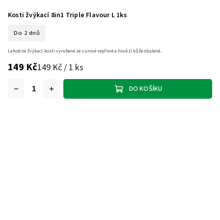
Kosti žvýkací 8in1 Triple Flavour L 1ks
Do 2 dnů
Lahodné žvýkací kosti vyrobené ze surové vepřové a hovězí kůže obalené...
149 Kč
149 Kč / 1 ks
DO KOŠÍKU