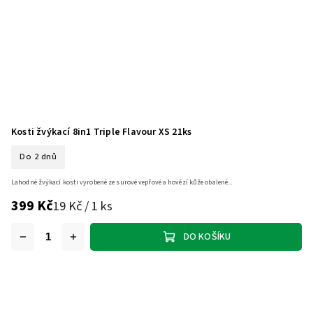
Kosti žvýkací 8in1 Triple Flavour XS 21ks
Do 2 dnů
Lahodné žvýkací kosti vyrobené ze surové vepřové a hovězí kůže obalené...
399 Kč
19 Kč / 1 ks
DO KOŠÍKU