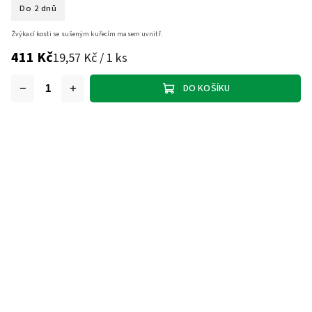
Do 2 dnů
Žvýkací kosti se sušeným kuřecím masem uvnitř.
411 Kč
19,57 Kč / 1 ks
DO KOŠÍKU