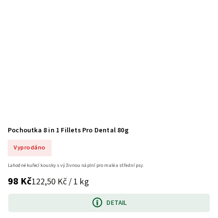
Pochoutka 8 in 1 Fillets Pro Dental 80g
Vyprodáno
Lahodné kuřecí kousky s výživnou náplní pro malé a střední psy.
98 Kč
122,50 Kč / 1 kg
DETAIL