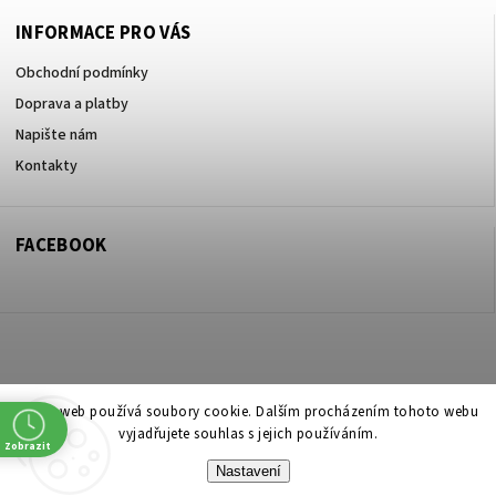
INFORMACE PRO VÁS
Obchodní podmínky
Doprava a platby
Napište nám
Kontakty
FACEBOOK
Copyright 2026
ZOO ve dvoře Praha 5
. Všechna práva vyhrazena.
Tento web používá soubory cookie. Dalším procházením tohoto webu
vyjadřujete souhlas s jejich používáním.
Upravit nastavení cookies
Zobrazit
Nastavení
Vytvořil
Shoptet
| Design
Shoptak.cz