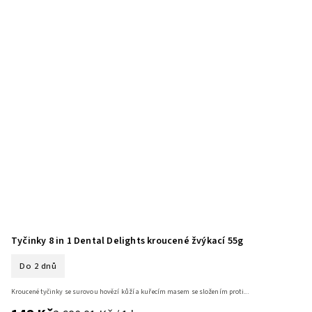
Tyčinky 8 in 1 Dental Delights kroucené žvýkací 55g
Do 2 dnů
Kroucené tyčinky se surovou hovězí kůží a kuřecím masem se složením proti...