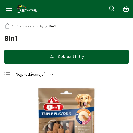
/
Prodávané značky
/
8in1
8in1
Nejprodávanější
Nejlevnější
Nejdražší
Abecedně