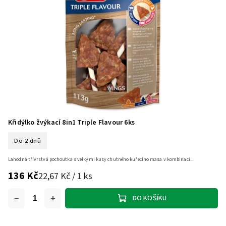
Křidýlko žvýkací 8in1 Triple Flavour 6ks
Do 2 dnů
Lahodná třívrstvá pochoutka s velkými kusy chutného kuřecího masa v kombinaci...
136 Kč
22,67 Kč / 1 ks
DO KOŠÍKU