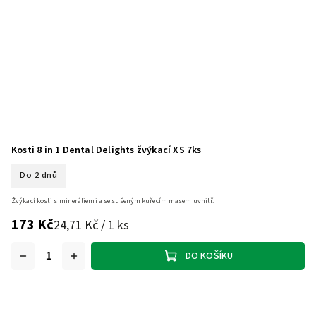
Kosti 8 in 1 Dental Delights žvýkací XS 7ks
Do 2 dnů
Žvýkací kosti s mineráliemi a se sušeným kuřecím masem uvnitř.
173 Kč
24,71 Kč / 1 ks
DO KOŠÍKU