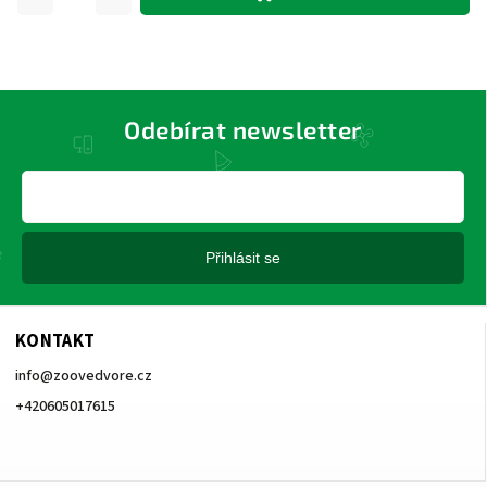
Odebírat newsletter
Přihlásit se
KONTAKT
info
@
zoovedvore.cz
+420605017615
+420605017615