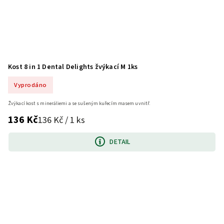
Kost 8 in 1 Dental Delights žvýkací M 1ks
Vyprodáno
Žvýkací kost s mineráliemi a se sušeným kuřecím masem uvnitř.
136 Kč
136 Kč / 1 ks
DETAIL