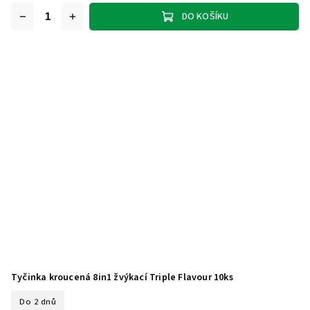
DO KOŠÍKU
Tyčinka kroucená 8in1 žvýkací Triple Flavour 10ks
Do 2 dnů