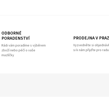
ODBORNÉ
PRODEJNA V PRA
PORADENSTVÍ
Vyzvedněte si objednáv
Rádi vám poradíme s výběrem
si k nám přijďte pro radu
zboží nebo péčí o vaše
mazlíčky