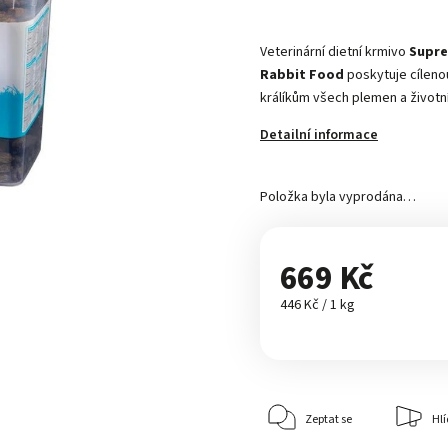
Veterinární dietní krmivo
Supre
Rabbit Food
poskytuje cíleno
králíkům všech plemen a životníc
Detailní informace
Položka byla vyprodána…
669 Kč
446 Kč / 1 kg
Zeptat se
Hlí