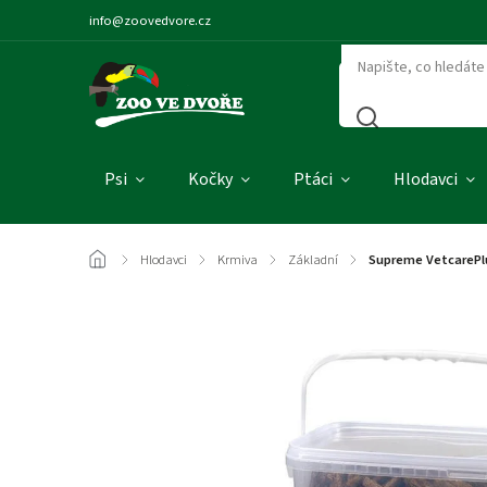
info@zoovedvore.cz
Psi
Kočky
Ptáci
Hlodavci
/
Hlodavci
/
Krmiva
/
Základní
/
Supreme VetcarePlu