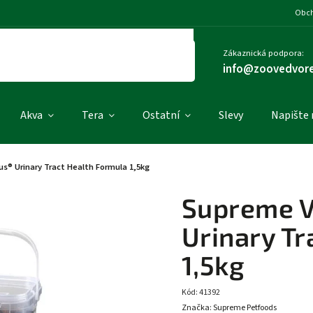
Obch
Zákaznická podpora:
info@zoovedvore
Akva
Tera
Ostatní
Slevy
Napište
s® Urinary Tract Health Formula 1,5kg
Supreme V
Urinary Tr
1,5kg
Kód:
41392
Značka:
Supreme Petfoods