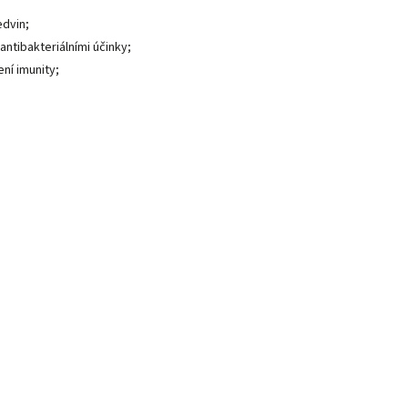
edvin;
antibakteriálními účinky;
ní imunity;