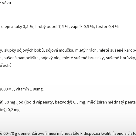
ne věku
 oleje a tuky 3,5 %, hrubý popel 7,5 %, vápník 0,5 %, fosfor 0,4 %.
šky, slupky sójových bobů, sójová moučka, mletý hrách, mleté sušené karo
ea, sušená pampeliška, sójový olej, mleté sušené brusinky, sušené borůvky
ořechů.
2000 MJ, vitamín E 80mg.
t) 50 mg, jód (jodid vápenatý, bezvodý) 0,5 mg, měď (síran měďnatý pent
dný) 0,2 mg.
ně 60–70 g denně. Zároveň musí mít neustále k dispozici kvalitní seno a čis