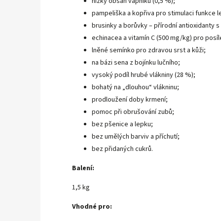
nízký obsah vápníku (0,5 %);
pampeliška a kopřiva pro stimulaci funkce l
brusinky a borůvky – přírodní antioxidanty s 
echinacea a vitamín C (500 mg/kg) pro posíle
lněné semínko pro zdravou srst a kůži;
na bázi sena z bojínku lučního;
vysoký podíl hrubé vlákniny (28 %);
bohatý na „dlouhou“ vlákninu;
prodloužení doby krmení;
pomoc při obrušování zubů;
bez pšenice a lepku;
bez umělých barviv a příchutí;
bez přidaných cukrů.
Balení:
1,5 kg
Vhodné pro: