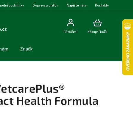
odní podmínky
Doprava a platby
Napište nám
Kontakty
.cz
Přihlášení
Nákupní košík
 nám
Značky
etcarePlus®
act Health Formula