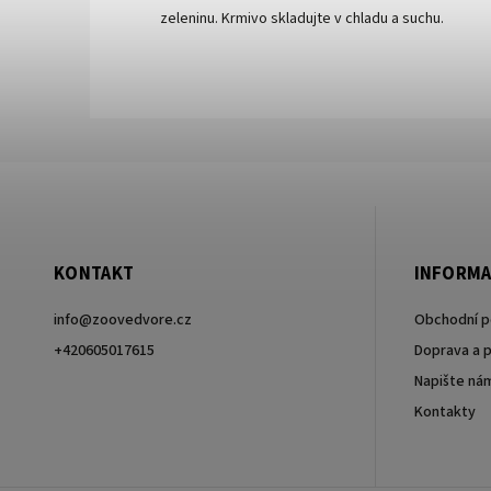
zeleninu. Krmivo skladujte v chladu a suchu.
KONTAKT
INFORMA
info
@
zoovedvore.cz
Obchodní 
+420605017615
Doprava a p
Napište ná
+420605017615
Kontakty