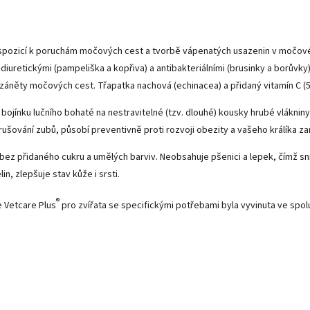
ispozicí k poruchám močových cest a tvorbě vápenatých usazenin v močov
diuretickými (pampeliška a kopřiva) a antibakteriálními (brusinky a borůvky
 záněty močových cest. Třapatka nachová (echinacea) a přidaný vitamín C (50
 bojínku lučního bohaté na nestravitelné (tzv. dlouhé) kousky hrubé vlákn
ušování zubů, působí preventivně proti rozvoji obezity a vašeho králíka z
 bez přidaného cukru a umělých barviv. Neobsahuje pšenici a lepek, čímž sni
, zlepšuje stav kůže i srsti.
®
 Vetcare Plus
pro zvířata se specifickými potřebami byla vyvinuta ve spolup