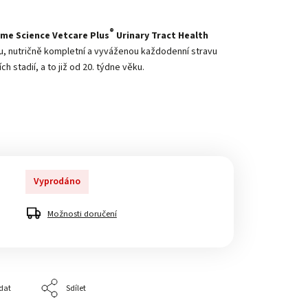
®
me Science Vetcare Plus
Urinary Tract Health
u, nutričně kompletní a vyváženou každodenní stravu
h stadií, a to již od 20. týdne věku.
Vyprodáno
Možnosti doručení
dat
Sdílet