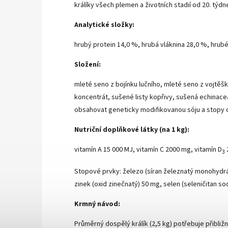
králíky všech plemen a životních stadií od 20. týd
Analytické složky:
hrubý protein 14,0 %, hrubá vláknina 28,0 %, hrubé
Složení:
mleté seno z bojínku lučního, mleté seno z vojtě
koncentrát, sušené listy kopřivy, sušená echinac
obsahovat geneticky modifikovanou sóju a stopy 
Nutriční doplňkové látky (na 1 kg):
vitamín A 15 000 MJ, vitamín C 2000 mg, vitamín D
3
Stopové prvky: železo (síran železnatý monohydrá
zinek (oxid zinečnatý) 50 mg, selen (seleničitan so
Krmný návod:
Průměrný dospělý králík (2,5 kg) potřebuje přibliž