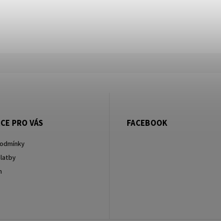
CE PRO VÁS
FACEBOOK
podmínky
latby
m