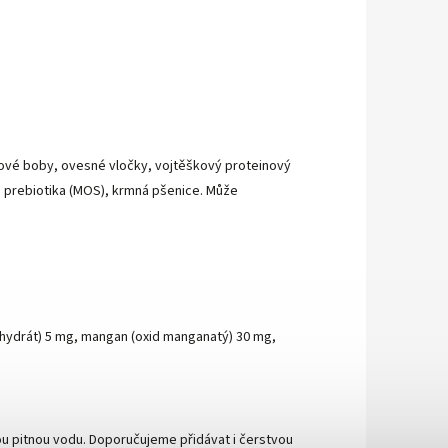
bové boby, ovesné vločky, vojtěškový proteinový
, prebiotika (MOS), krmná pšenice. Může
ahydrát) 5 mg, mangan (oxid manganatý) 30 mg,
tou pitnou vodu. Doporučujeme přidávat i čerstvou