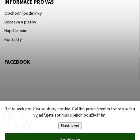
INFORMACE PRO VÁS
Obchodní podmínky
Doprava a platby
Napište nám
Kontakty
FACEBOOK
Copyright 2026
ZOO ve dvoře Praha 5
. Všechna práva vyhrazena.
Tento web používá soubory cookie. Dalším procházením tohoto webu
vyjadřujete souhlas s jejich používáním.
Upravit nastavení cookies
Nastavení
Vytvořil
Shoptet
| Design
Shoptak.cz