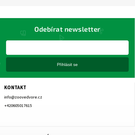
Odebírat newsletter
Přihlásit se
KONTAKT
info
@
zoovedvore.cz
+420605017615
+420605017615