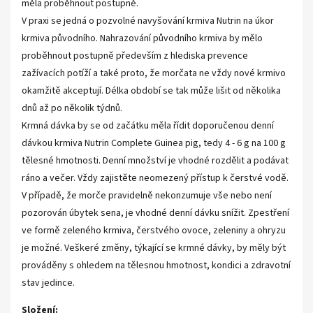
měla proběhnout postupně.
V praxi se jedná o pozvolné navyšování krmiva Nutrin na úkor
krmiva původního. Nahrazování původního krmiva by mělo
proběhnout postupně především z hlediska prevence
zažívacích potíží a také proto, že morčata ne vždy nové krmivo
okamžitě akceptují. Délka období se tak může lišit od několika
dnů až po několik týdnů.
Krmná dávka by se od začátku měla řídit doporučenou denní
dávkou krmiva Nutrin Complete Guinea pig, tedy 4 - 6 g na 100 g
tělesné hmotnosti. Denní množství je vhodné rozdělit a podávat
ráno a večer. Vždy zajistěte neomezený přístup k čerstvé vodě.
V případě, že morče pravidelně nekonzumuje vše nebo není
pozorován úbytek sena, je vhodné denní dávku snížit. Zpestření
ve formě zeleného krmiva, čerstvého ovoce, zeleniny a ohryzu
je možné. Veškeré změny, týkající se krmné dávky, by měly být
prováděny s ohledem na tělesnou hmotnost, kondici a zdravotní
stav jedince.
Složení: