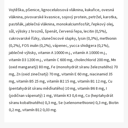
Vojtěška, pšenice, lignocelulosová vláknina, kukuřice, ovesná
vláknina, pivovarské kvasnice, sojový protein, petržel, karotka,
pastiňák, jablečná vláknina, monokalciumfosfát, řepkový olej,
sůl, výlisky z hroznů, špenát, červená řepa, lecitin (0,5%),
cukrovarské řízky, slunečnicové slupky, lysin (0,3%), methionin
(0,2%), FOS inulin (0,2%), vápenec, yucca shidigera (0,1%),
jablečné výlisky, vitamin A 10000 m.j., vitamín A 10000 m.j.,
vitamín D3 1200 m.j., vitamín C 600 mg, cholinchlorid 200 mg, Mn
(oxid manganatý) 80 mg, Fe (monohydrát síranu železnatého) 70
mg, Zn (oxid zinečnatý) 70 mg, vitamín E 60 mg, niacinamid 35
mg, vitamín B5 25 mg, vitamín B2 15 mg, vitamín B1 12 mg, Cu
(pentahydrát síranu měďnatého) 10 mg, vitamín B6 8 mg, I
(jodičnan vápenatý) 1 mg, Vitamín K3 0,6 mg, Co (heptahydrát
síranu kobaltnatého) 0,3 mg, Se (selenomethionin) 0,3 mg, Biotin
0,2 mg, vitamín B12 0,03 mg.