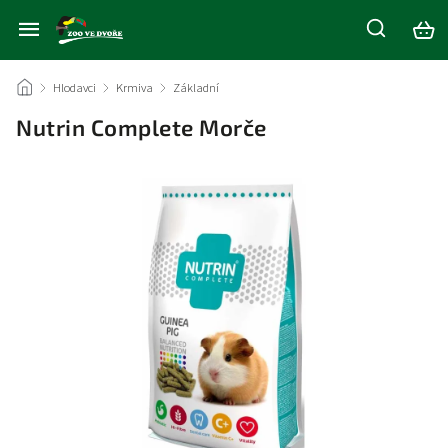
/
Hlodavci
/
Krmiva
/
Základní
/
Nutrin Complete Morče