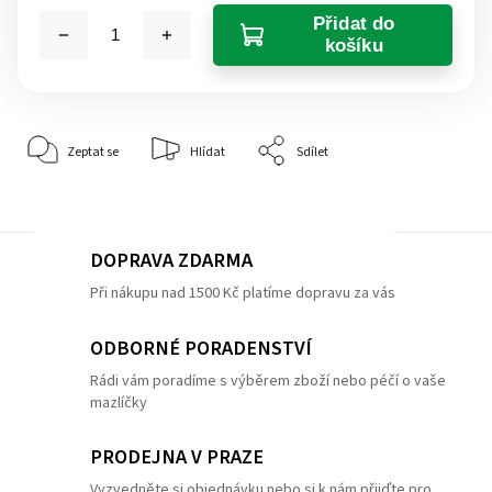
Přidat do
košíku
Zeptat se
Hlídat
Sdílet
DOPRAVA ZDARMA
Při nákupu nad 1500 Kč platíme dopravu za vás
ODBORNÉ PORADENSTVÍ
Rádi vám poradíme s výběrem zboží nebo péčí o vaše
mazlíčky
PRODEJNA V PRAZE
Vyzvedněte si objednávku nebo si k nám přijďte pro