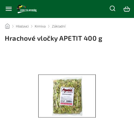
/
Hlodavci
/
Krmiva
/
Základní
/
Hrachové vločky APETIT 400 g