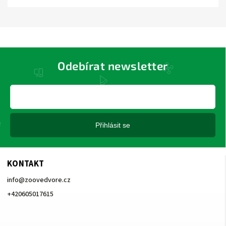
Odebírat newsletter
Přihlásit se
KONTAKT
info
@
zoovedvore.cz
+420605017615
+420605017615