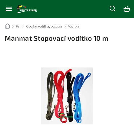
/
Psi
/
Obojky, vodítka, postroje
/
Vodítka
/
Manmat Stopovací vodítko 10 m