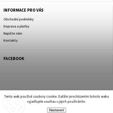
INFORMACE PRO VÁS
Obchodní podmínky
Doprava a platby
Napište nám
Kontakty
FACEBOOK
Copyright 2026
ZOO ve dvoře Praha 5
. Všechna práva vyhrazena.
Tento web používá soubory cookie. Dalším procházením tohoto webu
vyjadřujete souhlas s jejich používáním.
Upravit nastavení cookies
Nastavení
Vytvořil
Shoptet
| Design
Shoptak.cz