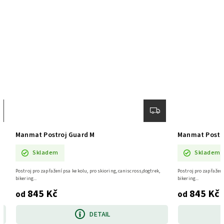
Manmat Postroj Guard L
Skladem
ing, caniscross,dogtrek,
Postroj pro zapřažení psa ke kolu, pro skioring, caniscross,dogtrek,
bikering...
845 Kč
od
DETAIL