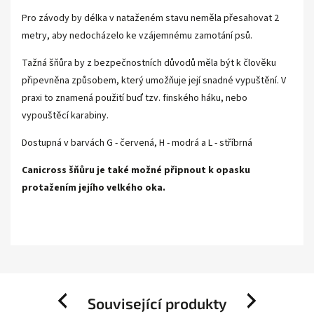
Pro závody by délka v nataženém stavu neměla přesahovat 2
metry, aby nedocházelo ke vzájemnému zamotání psů.
Tažná šňůra by z bezpečnostních důvodů měla být k člověku
připevněna způsobem, který umožňuje její snadné vypuštění. V
praxi to znamená použití buď tzv. finského háku, nebo
vypouštěcí karabiny.
Dostupná v barvách G - červená, H - modrá a L - stříbrná
Canicross šňůru je také možné připnout k opasku
protažením jejího velkého oka.
Související produkty
Previous
Next