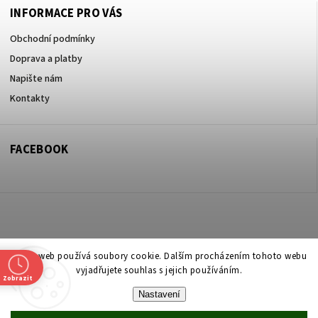
INFORMACE PRO VÁS
Obchodní podmínky
Doprava a platby
Napište nám
Kontakty
FACEBOOK
Copyright 2026
ZOO ve dvoře Praha 5
. Všechna práva vyhrazena.
Tento web používá soubory cookie. Dalším procházením tohoto webu
vyjadřujete souhlas s jejich používáním.
Upravit nastavení cookies
Zobrazit
Nastavení
Vytvořil
Shoptet
| Design
Shoptak.cz