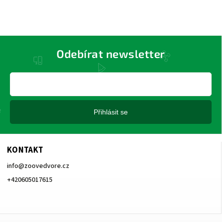
Odebírat newsletter
Přihlásit se
KONTAKT
info
@
zoovedvore.cz
+420605017615
+420605017615