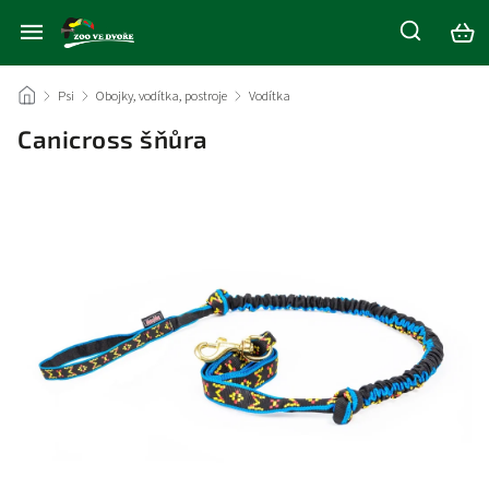
/
Psi
/
Obojky, vodítka, postroje
/
Vodítka
/
Canicross šňůra