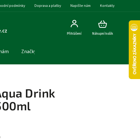
odní podmínky
Doprava a platby
Napište nám
Kontakty
.cz
Přihlášení
Nákupní košík
 nám
Značky
Aqua Drink
500ml
e