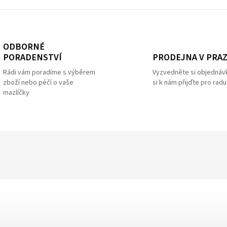
ODBORNÉ
PRODEJNA V PRA
PORADENSTVÍ
Vyzvedněte si objednáv
Rádi vám poradíme s výběrem
si k nám přijďte pro radu
zboží nebo péčí o vaše
mazlíčky