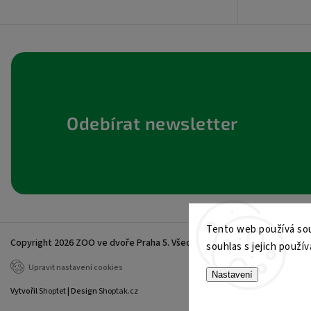
Odebírat newsletter
Tento web používá sou
Copyright 2026
ZOO ve dvoře Praha 5
. Všechna práva vyhrazena.
souhlas s jejich použív
Upravit nastavení cookies
Nastavení
Vytvořil
Shoptet
| Design
Shoptak.cz