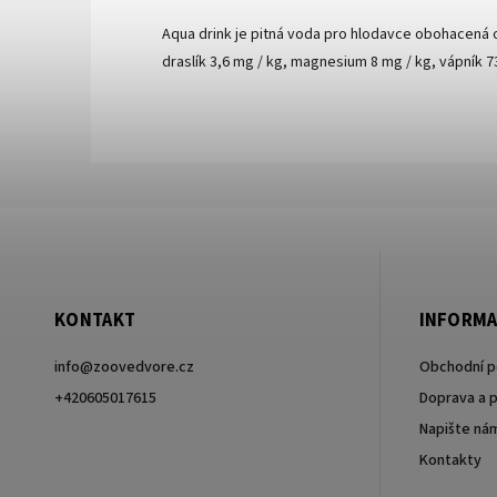
Aqua drink je pitná voda pro hlodavce obohacená o 
draslík 3,6 mg / kg, magnesium 8 mg / kg, vápník 7
KONTAKT
INFORMA
info
@
zoovedvore.cz
Obchodní 
+420605017615
Doprava a p
Napište ná
+420605017615
Kontakty