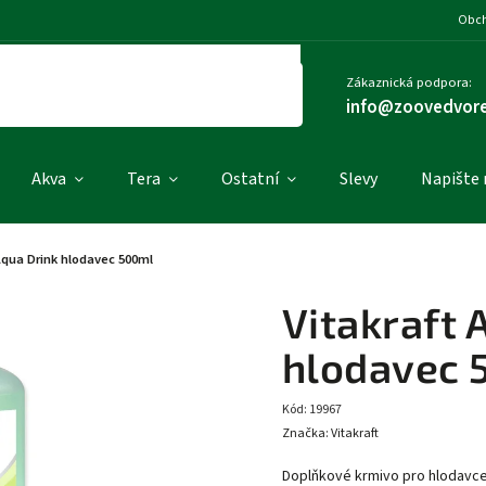
Obch
Zákaznická podpora:
info@zoovedvore
Akva
Tera
Ostatní
Slevy
Napište
Aqua Drink hlodavec 500ml
Vitakraft 
hlodavec 
Kód:
19967
Značka:
Vitakraft
Doplňkové krmivo pro hlodavc