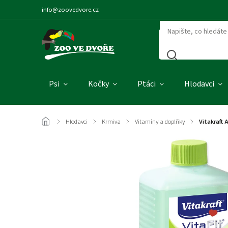
info@zoovedvore.cz
Psi
Kočky
Ptáci
Hlodavci
/
Hlodavci
/
Krmiva
/
Vitamíny a doplňky
/
Vitakraft 