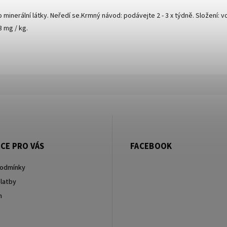
minerální látky. Neředí se.Krmný návod: podávejte 2 - 3 x týdně. Složení: 
3 mg / kg.
CE PRO VÁS
FACEBOOK
podmínky
latby
m