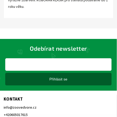
výrazné zbarvení. ROBORAN KLASIK pro štěňata podáváme do 1
roku věku.
Odebírat newsletter
Přihlásit se
KONTAKT
info
@
zoovedvore.cz
+420605017615