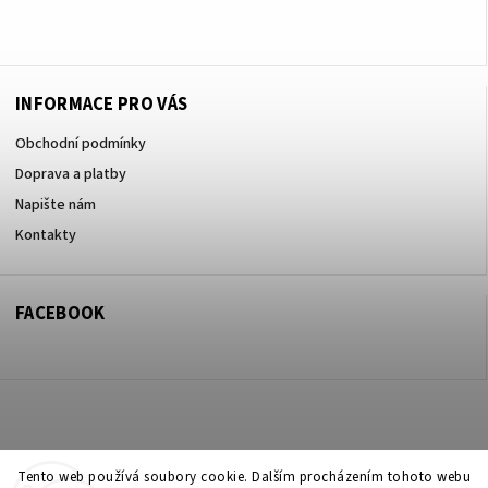
+420605017615
INFORMACE PRO VÁS
Obchodní podmínky
Doprava a platby
Napište nám
Kontakty
FACEBOOK
Copyright 2026
ZOO ve dvoře Praha 5
. Všechna práva vyhrazena.
Tento web používá soubory cookie. Dalším procházením tohoto webu