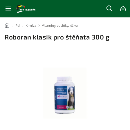
/
Psi
/
Krmiva
/
Vitamíny, doplňky, léčiva
/
Roboran klasik pro štěňata 300 g