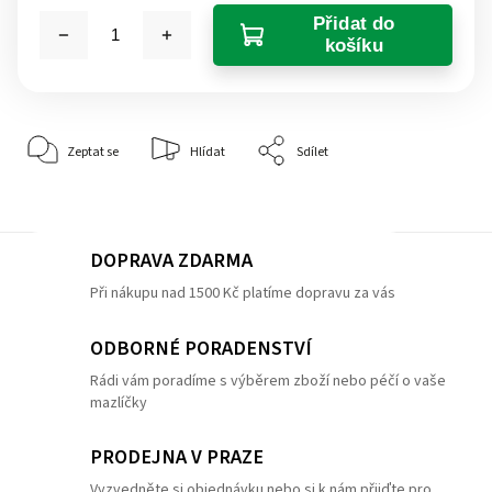
Přidat do
košíku
Zeptat se
Hlídat
Sdílet
DOPRAVA ZDARMA
Při nákupu nad 1500 Kč platíme dopravu za vás
ODBORNÉ PORADENSTVÍ
Rádi vám poradíme s výběrem zboží nebo péčí o vaše
mazlíčky
PRODEJNA V PRAZE
Vyzvedněte si objednávku nebo si k nám přijďte pro