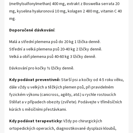
(methylsulfonylmethan) 400 mg, extrakt z Boswellia serrata 20
mg, kyselina hyaluronová 10 mg, kolagen 2 480 mg, vitamin C 40
mg.
Doporučené dávkování
:
Malá a střední plemena psů do 20 kg 1 lžička denně.
Střední a velká plemena psů 20-40 kg 2 lžičky denně.
Velká a obří plemena psů 40-60 kg 3 lžičky denně.
Dávkování pro kočky ½ lžičky denně.
Kdy podávat preventivně:
Starší psi a kočky od 4-5 roku věku,
dále vždy u velkých a těžkých plemen psů, při pravidelném
fyzickém výkonu (canicross, agility, atd.) u rychle rostoucích
štěňat a v případech obezity (zvířete). Podávejte v tříměsíčních
kúrách s měsíčními přestávkami.
Kdy podávat terapeuticky:
Vždy po chirurgických
ortopedických operacích, diagnostikované dysplazii kloubů,