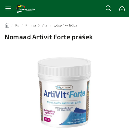
/
Psi
/
Krmiva
/
Vitamíny, doplňky, léčiva
/
Nomaad Artivit Forte prášek