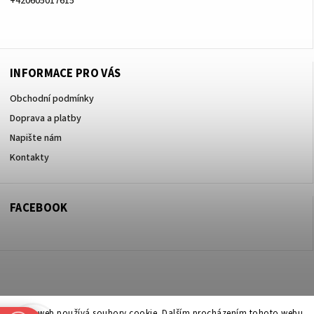
+420605017615
+420605017615
INFORMACE PRO VÁS
Obchodní podmínky
Doprava a platby
Napište nám
Kontakty
FACEBOOK
Copyright 2026
ZOO ve dvoře Praha 5
. Všechna práva vyhrazena.
Tento web používá soubory cookie. Dalším procházením tohoto webu