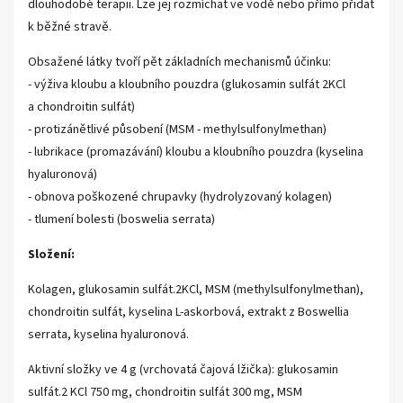
dlouhodobé terapii. Lze jej rozmíchat ve vodě nebo přímo přidat
k běžné stravě.
Obsažené látky tvoří pět základních mechanismů účinku:
- výživa kloubu a kloubního pouzdra (glukosamin sulfát 2KCl
a chondroitin sulfát)
- protizánětlivé působení (MSM - methylsulfonylmethan)
- lubrikace (promazávání) kloubu a kloubního pouzdra (kyselina
hyaluronová)
- obnova poškozené chrupavky (hydrolyzovaný kolagen)
- tlumení bolesti (boswelia serrata)
Složení:
Kolagen, glukosamin sulfát.2KCl, MSM (methylsulfonylmethan),
chondroitin sulfát, kyselina L-askorbová, extrakt z Boswellia
serrata, kyselina hyaluronová.
Aktivní složky ve 4 g (vrchovatá čajová lžička): glukosamin
sulfát.2 KCl 750 mg, chondroitin sulfát 300 mg, MSM