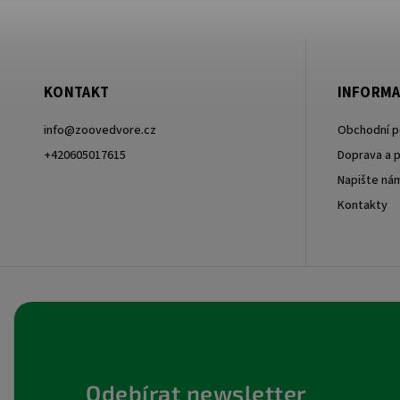
KONTAKT
INFORMA
info
@
zoovedvore.cz
Obchodní 
+420605017615
Doprava a p
Napište ná
+420605017615
Kontakty
Odebírat newsletter