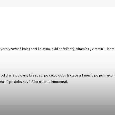
drolyzovaná kolagenní želatina, oxid hořečnatý, vitamín C, vitamín E, beta
 od druhé poloviny březosti, po celou dobu laktace a 1 měsíc po jejím uko
nimálně po dobu nevětšího nárustu hmotnosti.