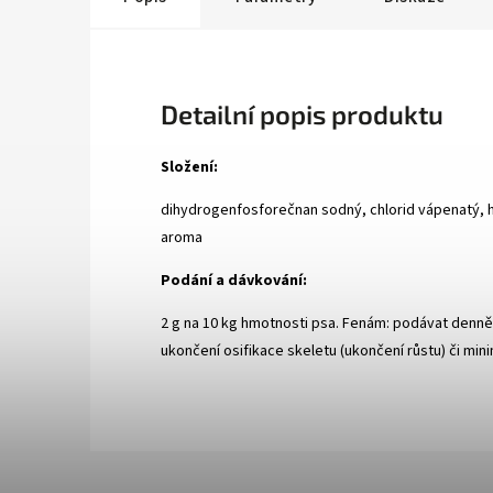
Detailní popis produktu
Složení:
dihydrogenfosforečnan sodný, chlorid vápenatý, hy
aroma
Podání a dávkování:
2 g na 10 kg hmotnosti psa. Fenám: podávat denně
ukončení osifikace skeletu (ukončení růstu) či mi