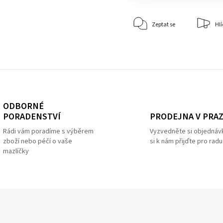
Zeptat se
Hlí
ODBORNÉ
PRODEJNA V PRA
PORADENSTVÍ
Vyzvedněte si objednáv
Rádi vám poradíme s výběrem
si k nám přijďte pro radu
zboží nebo péčí o vaše
mazlíčky