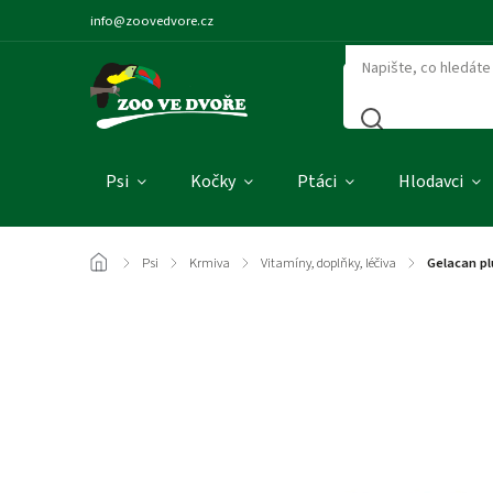
info@zoovedvore.cz
Psi
Kočky
Ptáci
Hlodavci
/
Psi
/
Krmiva
/
Vitamíny, doplňky, léčiva
/
Gelacan pl