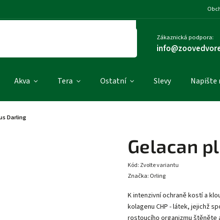
Obch
Zákaznická podpora:
info@zoovedvore
Akva
Tera
Ostatní
Slevy
Napište
us Darling
Gelacan pl
Kód:
Zvolte variantu
Značka:
Orling
K intenzivní ochraně kostí a kl
kolagenu CHP - látek, jejichž sp
rostoucího organizmu štěněte 