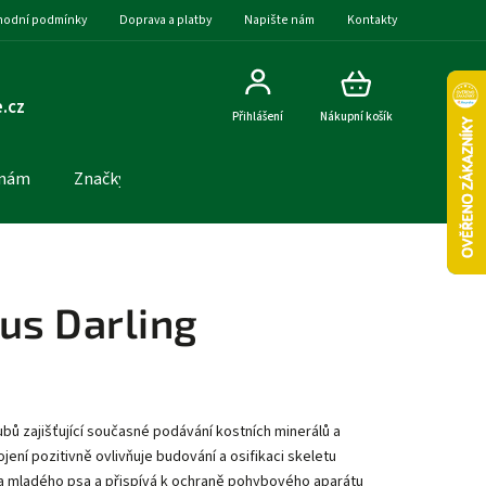
odní podmínky
Doprava a platby
Napište nám
Kontakty
.cz
Přihlášení
Nákupní košík
 nám
Značky
us Darling
oubů zajišťující současné podávání kostních minerálů a
ojení pozitivně ovlivňuje budování a osifikaci skeletu
a mladého psa a přispívá k ochraně pohybového aparátu