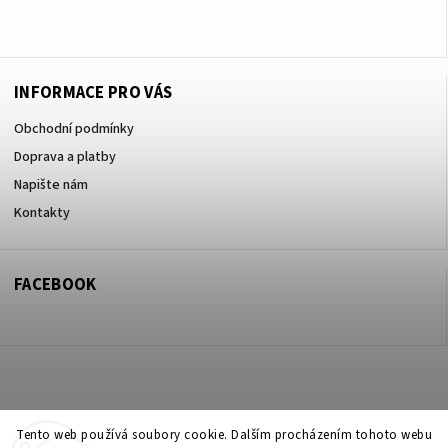
+420605017615
INFORMACE PRO VÁS
Obchodní podmínky
Doprava a platby
Napište nám
Kontakty
FACEBOOK
Copyright 2026
ZOO ve dvoře Praha 5
. Všechna práva vyhrazena.
Tento web používá soubory cookie. Dalším procházením tohoto webu