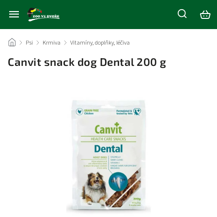
/
Psi
/
Krmiva
/
Vitamíny, doplňky, léčiva
/
Canvit snack dog Dental 200 g