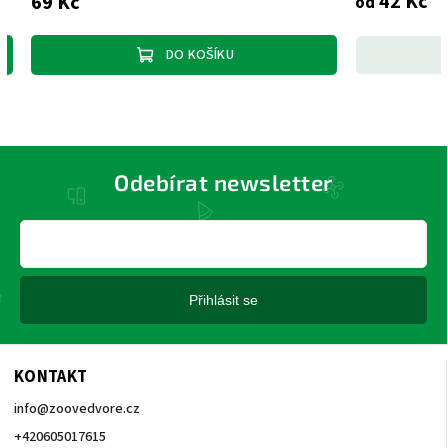
42 Kč
69 Kč
od
DO KOŠÍKU
Odebírat newsletter
Přihlásit se
KONTAKT
info
@
zoovedvore.cz
+420605017615