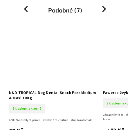
Podobné (7)
Previous
Next
um
N&D TROPICAL Dog Dental Snack Pork Medium
Pawerce žvýka
& Maxi 100 g
Skladem exte
Skladem externě
Základ těchto delikát
hovězí...
..
Až 80 % dospělých psů čelí problémům v dutině ústní. Parodontální...