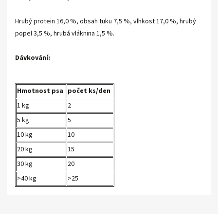
Hrubý protein 16,0 %, obsah tuku 7,5 %, vlhkost 17,0 %, hrubý
popel 3,5 %, hrubá vláknina 1,5 %.
Dávkování:
Hmotnost psa
počet ks/den
1 kg
2
5 kg
5
10 kg
10
20 kg
15
30 kg
20
>40 kg
>25