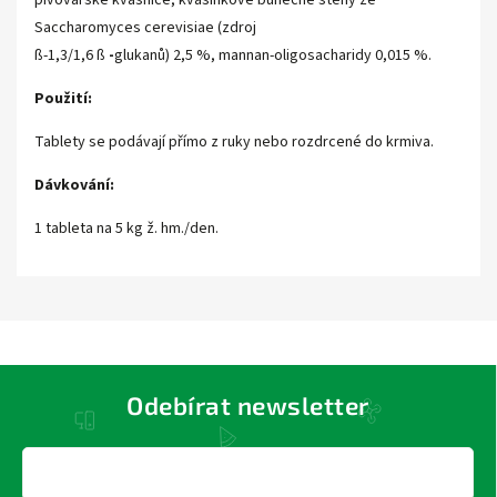
pivovarské kvasnice, kvasinkové buněčné stěny ze
Saccharomyces cerevisiae (zdroj
ß-1,3/1,6 ß
-
glukanů) 2,5 %, mannan-oligosacharidy 0,015 %.
Použití:
Tablety se podávají přímo z ruky nebo rozdrcené do krmiva.
Dávkování:
1 tableta na 5 kg ž. hm./den.
Odebírat newsletter