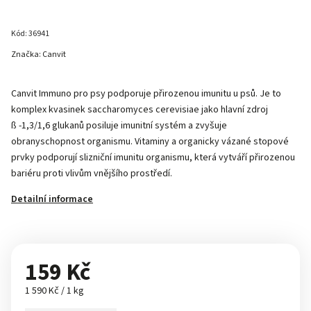
Kód:
36941
Značka:
Canvit
Canvit Immuno pro psy podporuje přirozenou imunitu u psů. Je to
komplex kvasinek saccharomyces cerevisiae jako hlavní zdroj
ß
-1,3/1,6 glukanů posiluje imunitní systém a zvyšuje
obranyschopnost organismu. Vitaminy a organicky vázané stopové
prvky podporují slizniční imunitu organismu, která vytváří přirozenou
bariéru proti vlivům vnějšího prostředí.
Detailní informace
159 Kč
1 590 Kč / 1 kg