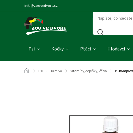
info@zoovedvore.cz
Psi
Kočky
Ptáci
Hlodavci
/
Psi
/
Krmiva
/
Vitamíny, doplňky, léčiva
/
B-komplex