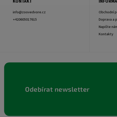
KONTAKT
INFORMA
info
@
zoovedvore.cz
Obchodní 
+420605017615
Doprava a p
Napište ná
+420605017615
Kontakty
Odebírat newsletter