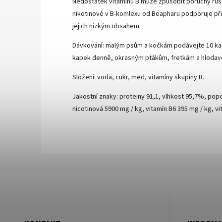
Nedostatek vitamínu B může způsobit poruchy růstu,
nikotinové v B-komlexu od Beapharu podporuje přir
jejich nízkým obsahem.
Dávkování: malým psům a kočkám podávejte 10 kape
kapek denně, okrasným ptákům, fretkám a hlodavc
Složení: voda, cukr, med, vitamíny skupiny B.
Jakostní znaky: proteiny 91,1, vlhkost 95,7%, pope
nicotinová 5900 mg / kg, vitamín B6 395 mg / kg, vit