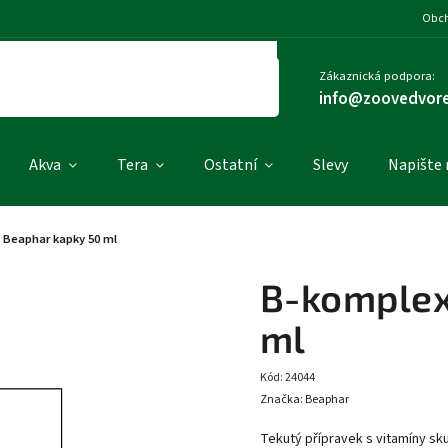
Obch
Zákaznická podpora:
info@zoovedvore
Akva
Tera
Ostatní
Slevy
Napište
 Beaphar kapky 50 ml
B-komplex
ml
Kód:
24044
Značka:
Beaphar
Tekutý přípravek s vitamíny sku