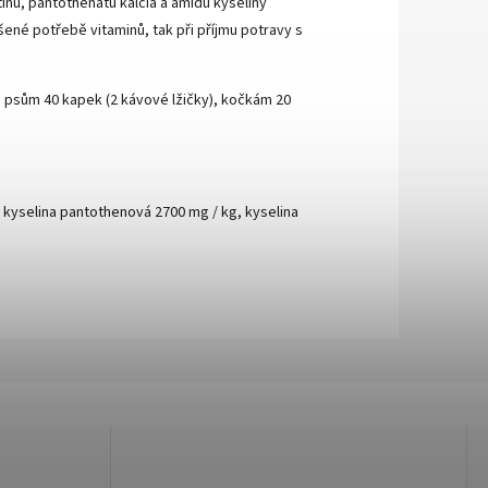
inu, pantothenatu kalcia a amidu kyseliny
ené potřebě vitaminů, tak při příjmu potravy s
 psům 40 kapek (2 kávové lžičky), kočkám 20
, kyselina pantothenová 2700 mg / kg, kyselina