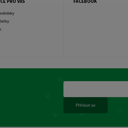
CE PRO VÁS
FACEBOOK
podmínky
latby
m
Přihlásit se