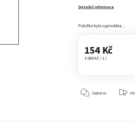
Detailní informace
Položka byla vyprodána…
154 Kč
3 080 Kč / 1 l
Zeptat se
Hlí