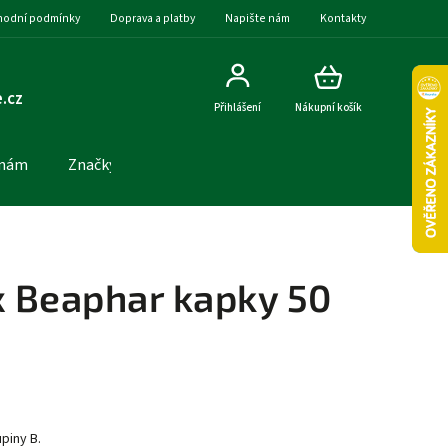
odní podmínky
Doprava a platby
Napište nám
Kontakty
.cz
Přihlášení
Nákupní košík
 nám
Značky
 Beaphar kapky 50
piny B.