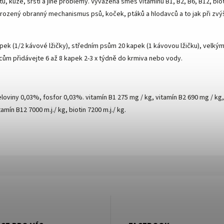
 kůže, srsti a jiné problémy. Vyvážená směs vitamínů B1, B2, B6, B12, biot
ozený obranný mechanismus psů, koček, ptáků a hlodavců a to jak při zvýš
k (1/2 kávové lžičky), středním psům 20 kapek (1 kávovou lžičku), velkým
ům přidávejte 6 až 8 kapek 2-3 x týdně do krmiva nebo vody.
loviny 0,03%, fosfor 0,03%. vitamín B1 275 mg / kg, vitamín B2 690 mg / kg
amín B12 7000 m.j./ kg, biotin 7200 m.j./ kg.